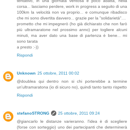
tentativo, in una giornata ventosa e poco adatta, nella
corsa... lasciamo perdere, work in progress a seguito di una
100km la velocità non va proprio... e comunque ribadisco
che mi sono divertita davvero... grazie per la "solidarietà"....
prometto che mi impegnerò (ho già dichiarato che non farò
più ultramaratone nel prossimo anno) per togliere alcuni
minuti, ma aver dato una base di partenza è bene... mi
sono tarata
a presto :-))
Rispondi
Unknown
25 ottobre, 2011 00:02
@doublea qui dentro non si chi porterebbe a termine
un'ultramaratona (io di sicuro no), quindi tanto tanto rispetto
Rispondi
stefanoSTRONG
25 ottobre, 2011 09:24
@giancarlo le distanze varieranno. l'idea è di scegliere
(forse con sorteggio) uno dei partecipanti che determinerà