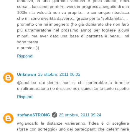
tentativo, in una giornata ventosa e poco adatta, nella
corsa... lasciamo perdere, work in progress a seguito di una
100km la velocità non va proprio... e comunque ribadisco
che mi sono divertita davvero... grazie per la "solidarietà"....
prometto che mi impegnerò (ho già dichiarato che non farò
più ultramaratone nel prossimo anno) per togliere alcuni
minuti, ma aver dato una base di partenza è bene... mi
sono tarata
a presto :-))
Rispondi
Unknown
25 ottobre, 2011 00:02
@doublea qui dentro non si chi porterebbe a termine
un'ultramaratona (io di sicuro no), quindi tanto tanto rispetto
Rispondi
stefanoSTRONG
25 ottobre, 2011 09:24
@giancarlo le distanze varieranno. l'idea è di scegliere
(forse con sorteggio) uno dei partecipanti che determinerà