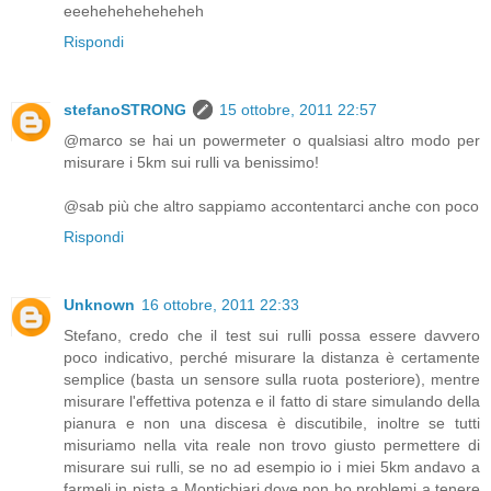
eeeheheheheheheh
Rispondi
stefanoSTRONG
15 ottobre, 2011 22:57
@marco se hai un powermeter o qualsiasi altro modo per
misurare i 5km sui rulli va benissimo!
@sab più che altro sappiamo accontentarci anche con poco
Rispondi
Unknown
16 ottobre, 2011 22:33
Stefano, credo che il test sui rulli possa essere davvero
poco indicativo, perché misurare la distanza è certamente
semplice (basta un sensore sulla ruota posteriore), mentre
misurare l'effettiva potenza e il fatto di stare simulando della
pianura e non una discesa è discutibile, inoltre se tutti
misuriamo nella vita reale non trovo giusto permettere di
misurare sui rulli, se no ad esempio io i miei 5km andavo a
farmeli in pista a Montichiari dove non ho problemi a tenere