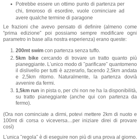
Potrebbe essere un ottimo punto di partenza per
chi, timoroso di esordire, vuole cominciare ad
avere qualche termine di paragone
Le frazioni che avevo pensato di definire (almeno come
“prima edizione” poi possiamo sempre modificare ogni
parametro in base alla nostra esperienza) erano queste:
200mt
swim
con partenza senza tuffo.
5km
bike
cercando di trovare un tratto quanto più
pianeggiante. L'unico modo di "parificare" quantomeno
il dislivello per tutti è azzerarlo, facendo 2,5km andata
e 2,5km ritorno. Naturalmente, la partenza dovrà
avvenire da fermi.
1,5km
run
in pista o, per chi non ne ha la disponibilità,
su tratto pianeggiante (anche qui con partenza da
fermo).
(Ora non cominciate a dirmi, potevi mettere 2km di nuoto e
100mt di corsa o viceversa…per iniziare direi di provare
così)
L'unica "regola" è di eseguire non più di una prova al giorno.