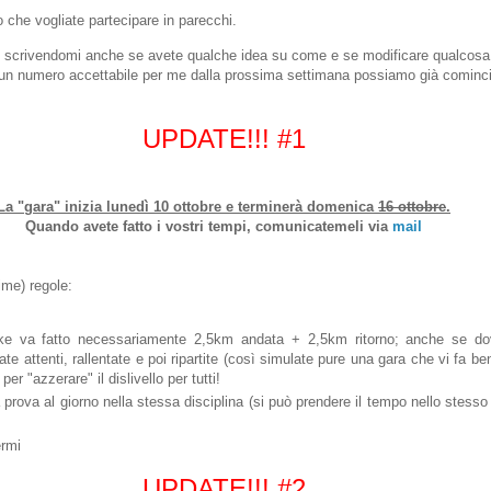
o che vogliate partecipare in parecchi.
o, scrivendomi anche se avete qualche idea su come e se modificare qualcosa
un numero accettabile per me dalla prossima settimana possiamo già cominci
UPDATE!!! #1
La "gara" inizia lunedì 10 ottobre e terminerà domenica
16 ottobre
.
Quando avete fatto i vostri tempi, comunicatemeli via
mail
ime) regole:
ike va fatto necessariamente 2,5km andata + 2,5km ritorno; anche se d
tate attenti, rallentate e poi ripartite (così simulate pure una gara che vi fa 
per "azzerare" il dislivello per tutti!
 prova al giorno nella stessa disciplina (si può prendere il tempo nello stesso
ermi
UPDATE!!! #2