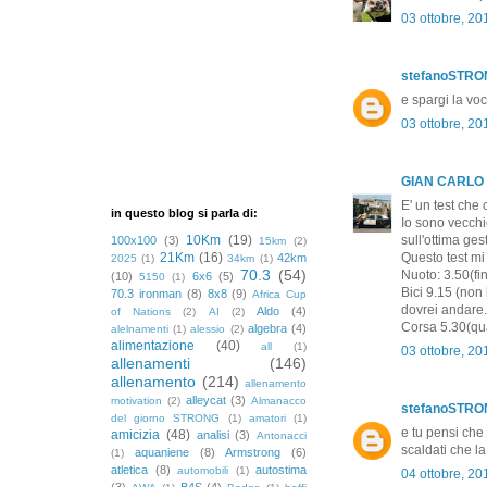
03 ottobre, 20
stefanoSTR
e spargi la vo
03 ottobre, 20
GIAN CARLO
E' un test che 
in questo blog si parla di:
Io sono vecchi
10Km
(19)
sull'ottima ges
100x100
(3)
15km
(2)
21Km
(16)
Questo test mi 
42km
2025
(1)
34km
(1)
70.3
(54)
Nuoto: 3.50(fi
(10)
6x6
(5)
5150
(1)
Bici 9.15 (non
70.3 ironman
(8)
8x8
(9)
Africa Cup
dovrei andare.
Aldo
(4)
of Nations
(2)
AI
(2)
Corsa 5.30(qua
algebra
(4)
alelnamenti
(1)
alessio
(2)
alimentazione
(40)
all
(1)
03 ottobre, 20
allenamenti
(146)
allenamento
(214)
allenamento
alleycat
(3)
motivation
(2)
Almanacco
stefanoSTR
del giorno STRONG
(1)
amatori
(1)
e tu pensi che
amicizia
(48)
analisi
(3)
Antonacci
scaldati che l
aquaniene
(8)
Armstrong
(6)
(1)
atletica
(8)
autostima
automobili
(1)
04 ottobre, 20
(3)
B4S
(4)