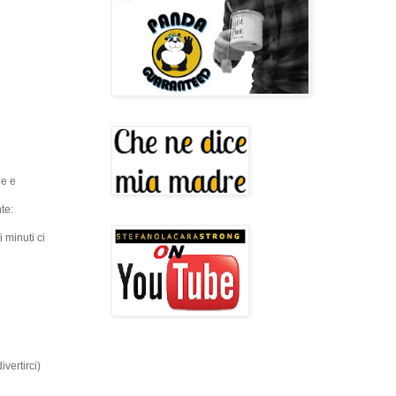
he e
te:
 minuti ci
vertirci)