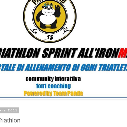
bre 2011
riathlon