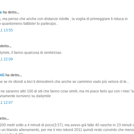
a
ha detto...
, ma penso che anche con distanze ridotte , la voglia di primeggiare ti riduca in
ò quantomeno fattibile! Io partecipo..
11 13:55
detto...
ymile, lì fanno qualcosa di simile!ciao.
11 22:09
ONG
ha detto...
se mi sfondi a bici ti dimostrerò che anche se cammino vado più veloce di te...
ne saranno altri 100 di siti che fanno cose simili, ma mi piace farlo qui con i miei "a
iamente iscriverci su dailymile
11 12:07
tto...
 200 metri sotto a 4 minuti di poco(3.57), ma avevo già fatto 40 vasche in 23 minuti 
 un blando allenamento, per me il mio rekord 2011 quindi resto convinto che meno