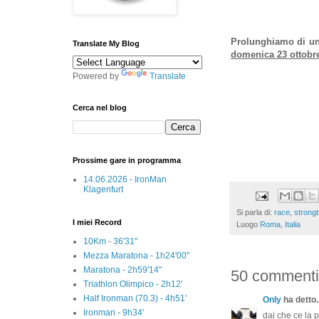
Prolunghiamo di un'
Translate My Blog
domenica 23 ottobr
Powered by
Translate
Cerca nel blog
Prossime gare in programma
14.06.2026 - IronMan
Klagenfurt
Si parla di:
race
,
strongt
I miei Record
Luogo
Roma, Italia
10Km - 36'31"
Mezza Maratona - 1h24'00"
Maratona - 2h59'14"
50 commenti
Triathlon Olimpico - 2h12'
Half Ironman (70.3) - 4h51'
Only
ha detto..
Ironman - 9h34'
dai che ce la p