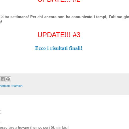
altra settimana! Per chi ancora non ha comunicato i tempi, l'ultimo gio
e
!
UPDATE!!! #3
Ecco i risultati finali!
riathlon
,
triathlon
:
.
osso fare a trovare il tempo per i 5km in bici!