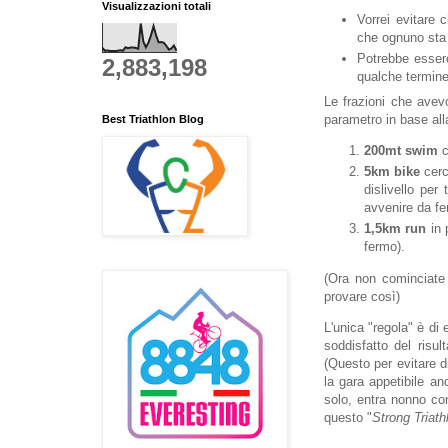
Visualizzazioni totali
Vorrei evitare 
che ognuno sta
Potrebbe essere
2,883,198
qualche termine
Le frazioni che avev
parametro in base all
Best Triathlon Blog
200mt
swim
c
5km
bike
cerc
dislivello per
avvenire da fe
1,5km
run
in 
fermo).
(Ora non cominciate 
provare così)
L'unica "regola" è di
soddisfatto del risu
(Questo per evitare d
la gara appetibile an
solo, entra nonno con
questo "
Strong Triath