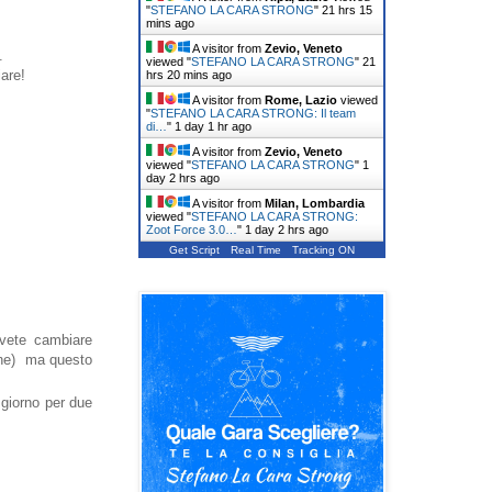
"
STEFANO LA CARA STRONG
"
21 hrs 15
mins ago
A visitor from
Zevio, Veneto
.
viewed "
STEFANO LA CARA STRONG
"
21
are!
hrs 20 mins ago
A visitor from
Rome, Lazio
viewed
"
STEFANO LA CARA STRONG: Il team
di…
"
1 day 1 hr ago
A visitor from
Zevio, Veneto
viewed "
STEFANO LA CARA STRONG
"
1
day 2 hrs ago
A visitor from
Milan, Lombardia
viewed "
STEFANO LA CARA STRONG:
Zoot Force 3.0…
"
1 day 2 hrs ago
Get Script
Real Time
Tracking ON
ovete cambiare
bene) ma questo
 giorno per due