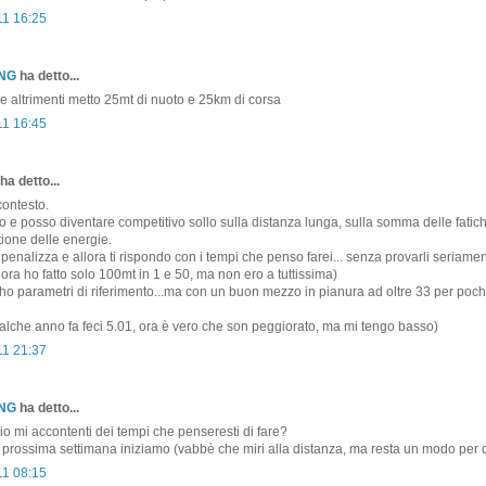
11 16:25
ONG
ha detto...
ce altrimenti metto 25mt di nuoto e 25km di corsa
11 16:45
ha detto...
contesto.
o e posso diventare competitivo sollo sulla distanza lunga, sulla somma delle fatic
tione delle energie.
penalizza e allora ti rispondo con i tempi che penso farei... senza provarli seriamen
nora ho fatto solo 100mt in 1 e 50, ma non ero a tuttissima)
 ho parametri di riferimento...ma con un buon mezzo in pianura ad oltre 33 per pochi
lche anno fa feci 5.01, ora è vero che son peggiorato, ma mi tengo basso)
11 21:37
ONG
ha detto...
 io mi accontenti dei tempi che penseresti di fare?
a prossima settimana iniziamo (vabbè che miri alla distanza, ma resta un modo per di
11 08:15