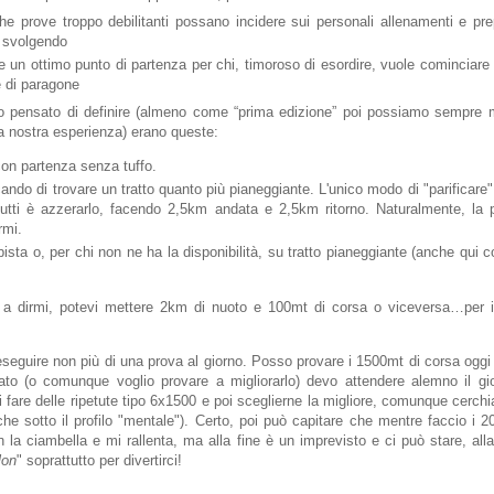
che prove troppo debilitanti possano incidere sui personali allenamenti e pre
 svolgendo
 un ottimo punto di partenza per chi, timoroso di esordire, vuole cominciare
 di paragone
o pensato di definire (almeno come “prima edizione” poi possiamo sempre m
a nostra esperienza) erano queste:
on partenza senza tuffo.
ando di trovare un tratto quanto più pianeggiante. L'unico modo di "parificare
 tutti è azzerarlo, facendo 2,5km andata e 2,5km ritorno. Naturalmente, la
rmi.
pista o, per chi non ne ha la disponibilità, su tratto pianeggiante (anche qui 
a dirmi, potevi mettere 2km di nuoto e 100mt di corsa o viceversa…per ini
 eseguire non più di una prova al giorno. Posso provare i 1500mt di corsa ogg
ltato (o comunque voglio provare a migliorarlo) devo attendere alemno il gi
i fare delle ripetute tipo 6x1500 e poi sceglierne la migliore, comunque cerch
che sotto il profilo "mentale"). Certo, poi può capitare che mentre faccio i 
 la ciambella e mi rallenta, ma alla fine è un imprevisto e ci può stare, all
lon
" soprattutto per divertirci!