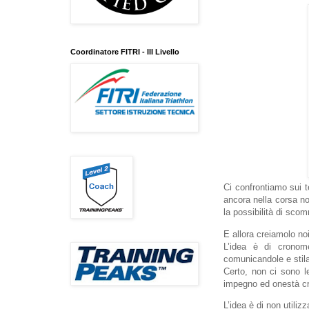
Coordinatore FITRI - III Livello
Ci confrontiamo sui te
ancora nella corsa no
la possibilità di scom
E allora creiamolo noi
L’idea è di cronome
comunicandole e stila
Certo, non ci sono l
impegno ed onestà cre
L’idea è di non utiliz