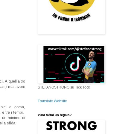
i. A quell’altro
uasi) mai avere
STEFANOSTRONG su Tick Tock
Translate Website
bici e corsa,
 e tre i tempi.
Vuoi farmi un regalo?
on un minimo di
lla sfida.