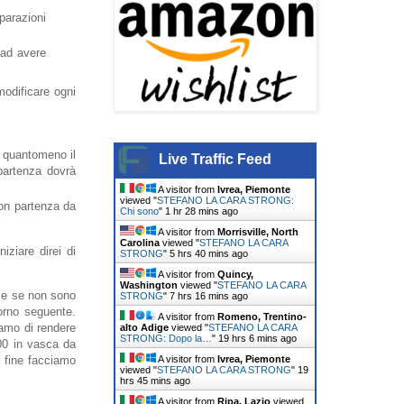
parazioni
 ad avere
odificare ogni
" quantomeno il
Live Traffic Feed
 partenza dovrà
A visitor from
Ivrea, Piemonte
viewed "
STEFANO LA CARA STRONG:
con partenza da
Chi sono
"
1 hr 28 mins ago
A visitor from
Morrisville, North
Carolina
viewed "
STEFANO LA CARA
ziare direi di
STRONG
"
5 hrs 40 mins ago
A visitor from
Quincy,
Washington
viewed "
STEFANO LA CARA
i e se non sono
STRONG
"
7 hrs 17 mins ago
orno seguente.
A visitor from
Romeno, Trentino-
iamo di rendere
alto Adige
viewed "
STEFANO LA CARA
STRONG: Dopo la…
"
19 hrs 6 mins ago
200 in vasca da
A visitor from
Ivrea, Piemonte
a fine facciamo
viewed "
STEFANO LA CARA STRONG
"
19
hrs 45 mins ago
A visitor from
Ripa, Lazio
viewed