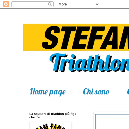
Home page
Chi sono
La squadra di triathlon più figa
che c'è