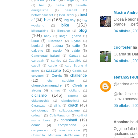
AWA
(1)
Badge
(1)
baffi
(1)
bar
(1)
barba
(2)
barrette
energetiche
(1)
baseball
(1)
Mastro Andre
best
beforthesunset
(1)
Berlusconi
(2)
bici
(163)
L'idea è buona
of
(34)
big day
(6)
big
brandelli...per
bike
(151)
weekend
(2)
blog
bikepacking
(1)
Bioparco
(1)
04 ottobre, 20
(104)
body
(1)
Borgo Egnazia
(1)
boxe
(7)
Bracciano
(2)
Bryton
(1)
buciardi
(4)
caduta
(3)
caffè
(3)
ciro foster
ha 
calcetto
(3)
calcio
(4)
caldo
(8)
Guarda su Dail
Campionati Italiani
(1)
Canada
(1)
canadair
(1)
cantico
(1)
Capalbio
(1)
04 ottobre, 20
capelli
(1)
cardio
(1)
caro Strong ti
cazzate
(61)
scrivo
(1)
Cecilia
(1)
challenge
Cervia
(8)
cerveteri
(2)
stefanoSTR
(12)
che sarebbe
(1)
@andrea anche 
chenedicemiamadre
(7)
Chiedi a
strong
(4)
chmet
(1)
ciciliano
(1)
@ciro forse ce 
ciclismo
(145)
cinema
(2)
senza necessar
civitavecchia
(1)
clandestinità
(1)
coach
(45)
05 ottobre, 20
Clearwater
(1)
clinic
(1)
coincidenze
(2)
collaborazione
(1)
colleghi
(2)
ColleMarathon
(2)
colli di
combinati
(19)
monte bove
(1)
Anonimo ha de
comic
(4)
compleanno
(7)
Oggi ho fatto i
compression
(1)
comunicazione
(2)
qualcuno sono
Comunità Montana dell'Aniene
(1)