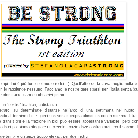
mpi. Lui è più forte nel nuoto (o lei…). Quell’altro se la cava meglio nella bic
n lo raggiunge nessuno. Facciamo le nostre gare sparsi per l’Italia senza (q
meterci una pizza su chi arrivi prima.
 un “nostro” triathlon, a distanza.
trarci su determinate distanze nell’arco di una settimana nel nuoto, 
ndo al termine dei 7 giorni una vera e propria classifica con la somma di tutti
e transizioni e la frazione in bici può essere abbastanza variabile, però c
do ci possiamo ritagliare un piccolo spazio dove confrontarci con il sapore de
zare tempi e distanze troppo elevati, per due motivi: