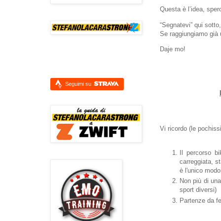
Questa è l’idea, sper
“Segnatevi” qui sott
Se raggiungiamo già 
Daje mo!
Seguimi su
Vi ricordo (le pochiss
Il percorso b
carreggiata, s
è l'unico modo 
Non più di una
sport diversi)
Partenze da f