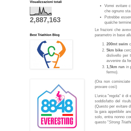
Visualizzazioni totali
Vorrei evitare 
che ognuno sta
Potrebbe essere
2,887,163
qualche termine
Le frazioni che avev
parametro in base all
Best Triathlon Blog
200mt
swim
c
5km
bike
cerc
dislivello per
avvenire da fe
1,5km
run
in 
fermo).
(Ora non cominciate 
provare così)
L'unica "regola" è di
soddisfatto del risu
(Questo per evitare d
la gara appetibile an
solo, entra nonno con
questo "
Strong Triath