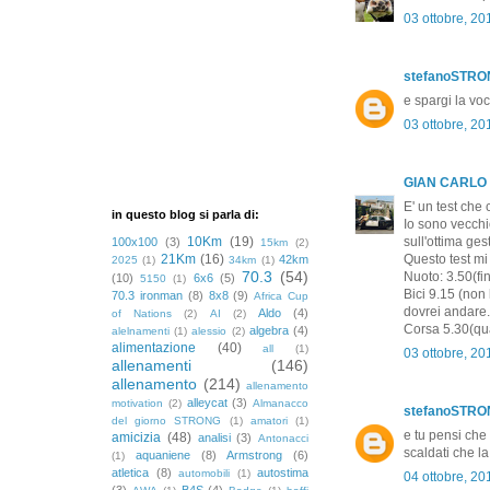
03 ottobre, 20
stefanoSTR
e spargi la vo
03 ottobre, 20
GIAN CARLO
E' un test che 
in questo blog si parla di:
Io sono vecchi
10Km
(19)
sull'ottima ges
100x100
(3)
15km
(2)
21Km
(16)
Questo test mi 
42km
2025
(1)
34km
(1)
70.3
(54)
Nuoto: 3.50(fi
(10)
6x6
(5)
5150
(1)
Bici 9.15 (non
70.3 ironman
(8)
8x8
(9)
Africa Cup
dovrei andare.
Aldo
(4)
of Nations
(2)
AI
(2)
Corsa 5.30(qua
algebra
(4)
alelnamenti
(1)
alessio
(2)
alimentazione
(40)
all
(1)
03 ottobre, 20
allenamenti
(146)
allenamento
(214)
allenamento
alleycat
(3)
motivation
(2)
Almanacco
stefanoSTR
del giorno STRONG
(1)
amatori
(1)
e tu pensi che
amicizia
(48)
analisi
(3)
Antonacci
scaldati che l
aquaniene
(8)
Armstrong
(6)
(1)
atletica
(8)
autostima
automobili
(1)
04 ottobre, 20
(3)
B4S
(4)