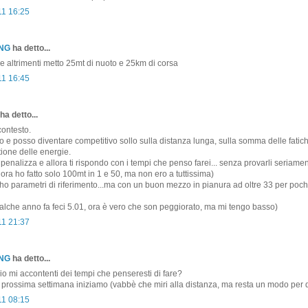
11 16:25
ONG
ha detto...
ce altrimenti metto 25mt di nuoto e 25km di corsa
11 16:45
ha detto...
contesto.
o e posso diventare competitivo sollo sulla distanza lunga, sulla somma delle fatic
tione delle energie.
penalizza e allora ti rispondo con i tempi che penso farei... senza provarli seriamen
nora ho fatto solo 100mt in 1 e 50, ma non ero a tuttissima)
 ho parametri di riferimento...ma con un buon mezzo in pianura ad oltre 33 per pochi
lche anno fa feci 5.01, ora è vero che son peggiorato, ma mi tengo basso)
11 21:37
ONG
ha detto...
 io mi accontenti dei tempi che penseresti di fare?
a prossima settimana iniziamo (vabbè che miri alla distanza, ma resta un modo per di
11 08:15