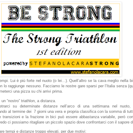
mpi. Lui è più forte nel nuoto (o lei…). Quell’altro se la cava meglio nella bic
n lo raggiunge nessuno. Facciamo le nostre gare sparsi per l’Italia senza (q
meterci una pizza su chi arrivi prima.
 un “nostro” triathlon, a distanza.
trarci su determinate distanze nell’arco di una settimana nel nuoto, 
ndo al termine dei 7 giorni una vera e propria classifica con la somma di tutti
e transizioni e la frazione in bici può essere abbastanza variabile, però c
do ci possiamo ritagliare un piccolo spazio dove confrontarci con il sapore de
zare tempi e distanze troppo elevati, per due motivi: