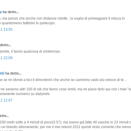
a
ha detto...
, ma penso che anche con distanze ridotte , la voglia di primeggiare ti riduca in
ò quantomeno fattibile! Io partecipo..
11 13:55
detto...
ymile, lì fanno qualcosa di simile!ciao.
11 22:09
ONG
ha detto...
se mi sfondi a bici ti dimostrerò che anche se cammino vado più veloce di te...
ne saranno altri 100 di siti che fanno cose simili, ma mi piace farlo qui con i miei "a
iamente iscriverci su dailymile
11 12:07
tto...
 200 metri sotto a 4 minuti di poco(3.57), ma avevo già fatto 40 vasche in 23 minuti 
 un blando allenamento, per me il mio rekord 2011 quindi resto convinto che meno