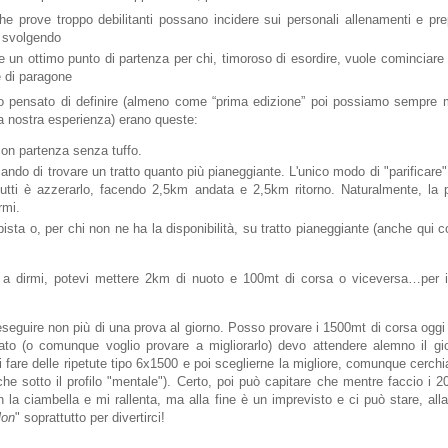
che prove troppo debilitanti possano incidere sui personali allenamenti e pre
 svolgendo
 un ottimo punto di partenza per chi, timoroso di esordire, vuole cominciare
 di paragone
o pensato di definire (almeno come “prima edizione” poi possiamo sempre m
a nostra esperienza) erano queste:
on partenza senza tuffo.
ando di trovare un tratto quanto più pianeggiante. L'unico modo di "parificare
 tutti è azzerarlo, facendo 2,5km andata e 2,5km ritorno. Naturalmente, la
rmi.
pista o, per chi non ne ha la disponibilità, su tratto pianeggiante (anche qui 
a dirmi, potevi mettere 2km di nuoto e 100mt di corsa o viceversa…per ini
 eseguire non più di una prova al giorno. Posso provare i 1500mt di corsa ogg
ltato (o comunque voglio provare a migliorarlo) devo attendere alemno il gi
i fare delle ripetute tipo 6x1500 e poi sceglierne la migliore, comunque cerch
che sotto il profilo "mentale"). Certo, poi può capitare che mentre faccio i 
 la ciambella e mi rallenta, ma alla fine è un imprevisto e ci può stare, all
lon
" soprattutto per divertirci!