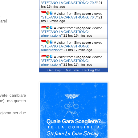
"
STEFANO LA CARA STRONG: 70.3
"
21
hrs 15 mins ago
A visitor from
Singapore
viewed
.
"
STEFANO LA CARA STRONG: 70.3
"
21
are!
hrs 15 mins ago
A visitor from
Singapore
viewed
"
STEFANO LA CARA STRONG:
alimentazione
"
21 hrs 16 mins ago
A visitor from
Singapore
viewed
"
STEFANO LA CARA STRONG:
alimentazione
"
21 hrs 17 mins ago
A visitor from
Singapore
viewed
"
STEFANO LA CARA STRONG:
alimentazione
"
21 hrs 17 mins ago
Get Script
Real Time
Tracking ON
ovete cambiare
bene) ma questo
 giorno per due