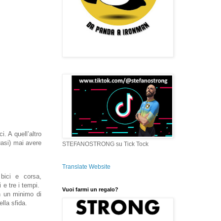
i. A quell’altro
uasi) mai avere
STEFANOSTRONG su Tick Tock
Translate Website
bici e corsa,
 e tre i tempi.
Vuoi farmi un regalo?
on un minimo di
lla sfida.