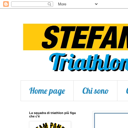
Home page
Chi sono
La squadra di triathlon più figa
che c'è