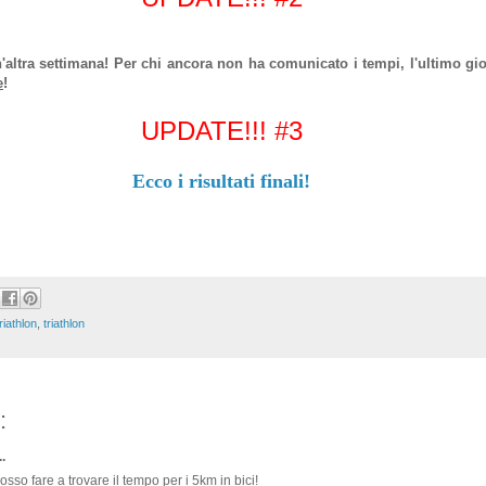
altra settimana! Per chi ancora non ha comunicato i tempi, l'ultimo gio
e
!
UPDATE!!! #3
Ecco i risultati finali!
riathlon
,
triathlon
:
.
osso fare a trovare il tempo per i 5km in bici!