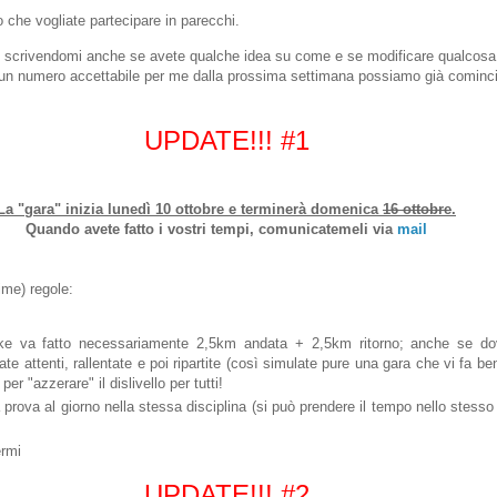
o che vogliate partecipare in parecchi.
o, scrivendomi anche se avete qualche idea su come e se modificare qualcosa
un numero accettabile per me dalla prossima settimana possiamo già cominci
UPDATE!!! #1
La "gara" inizia lunedì 10 ottobre e terminerà domenica
16 ottobre
.
Quando avete fatto i vostri tempi, comunicatemeli via
mail
ime) regole:
ike va fatto necessariamente 2,5km andata + 2,5km ritorno; anche se d
tate attenti, rallentate e poi ripartite (così simulate pure una gara che vi fa 
per "azzerare" il dislivello per tutti!
 prova al giorno nella stessa disciplina (si può prendere il tempo nello stesso
ermi
UPDATE!!! #2