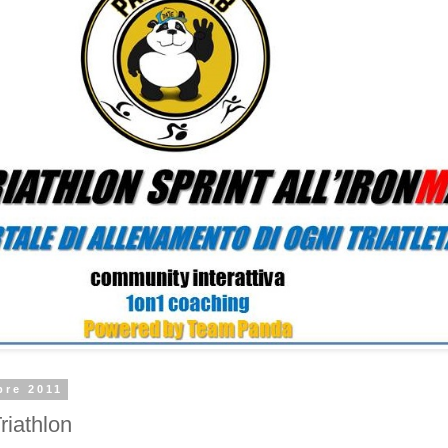
bre 2011
riathlon