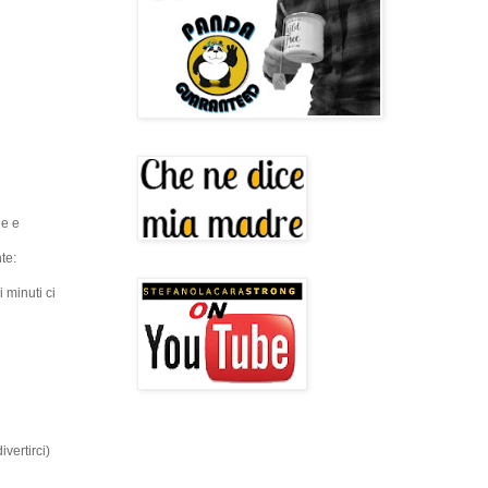
he e
te:
 minuti ci
vertirci)