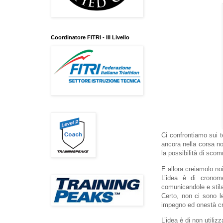
Coordinatore FITRI - III Livello
Ci confrontiamo sui te
ancora nella corsa no
la possibilità di scom
E allora creiamolo noi
L’idea è di cronome
comunicandole e stila
Certo, non ci sono l
impegno ed onestà cre
L’idea è di non utiliz