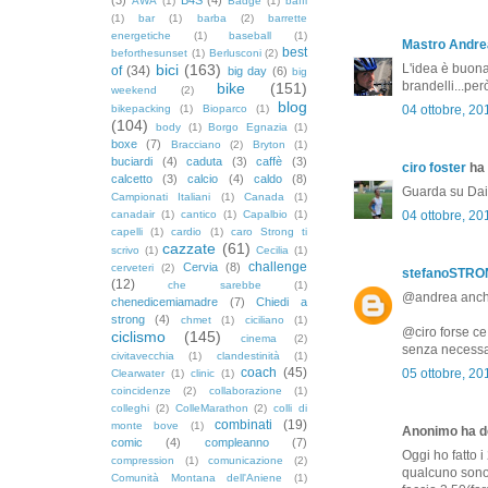
AWA
(1)
Badge
(1)
baffi
(1)
bar
(1)
barba
(2)
barrette
energetiche
(1)
baseball
(1)
Mastro Andre
best
beforthesunset
(1)
Berlusconi
(2)
bici
(163)
L'idea è buona
of
(34)
big day
(6)
big
brandelli...per
bike
(151)
weekend
(2)
blog
bikepacking
(1)
Bioparco
(1)
04 ottobre, 20
(104)
body
(1)
Borgo Egnazia
(1)
boxe
(7)
Bracciano
(2)
Bryton
(1)
buciardi
(4)
caduta
(3)
caffè
(3)
ciro foster
ha 
calcetto
(3)
calcio
(4)
caldo
(8)
Guarda su Dail
Campionati Italiani
(1)
Canada
(1)
canadair
(1)
cantico
(1)
Capalbio
(1)
04 ottobre, 20
capelli
(1)
cardio
(1)
caro Strong ti
cazzate
(61)
scrivo
(1)
Cecilia
(1)
challenge
Cervia
(8)
cerveteri
(2)
stefanoSTR
(12)
che sarebbe
(1)
@andrea anche 
chenedicemiamadre
(7)
Chiedi a
strong
(4)
chmet
(1)
ciciliano
(1)
@ciro forse ce 
ciclismo
(145)
cinema
(2)
senza necessar
civitavecchia
(1)
clandestinità
(1)
coach
(45)
05 ottobre, 20
Clearwater
(1)
clinic
(1)
coincidenze
(2)
collaborazione
(1)
colleghi
(2)
ColleMarathon
(2)
colli di
combinati
(19)
monte bove
(1)
Anonimo ha de
comic
(4)
compleanno
(7)
Oggi ho fatto i
compression
(1)
comunicazione
(2)
qualcuno sono
Comunità Montana dell'Aniene
(1)