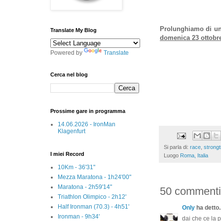
Prolunghiamo di un'
Translate My Blog
domenica 23 ottobr
Powered by
Translate
Cerca nel blog
Prossime gare in programma
14.06.2026 - IronMan
Klagenfurt
Si parla di:
race
,
strongt
I miei Record
Luogo
Roma, Italia
10Km - 36'31"
Mezza Maratona - 1h24'00"
Maratona - 2h59'14"
50 commenti
Triathlon Olimpico - 2h12'
Half Ironman (70.3) - 4h51'
Only
ha detto..
Ironman - 9h34'
dai che ce la p