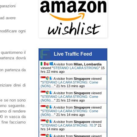
parazioni
 ad avere
odificare ogni
" quantomeno il
Live Traffic Feed
 partenza dovrà
A visitor from
Milan, Lombardia
viewed "
STEFANO LA CARA STRONG
"
15
con partenza da
hrs 22 mins ago
A visitor from
Singapore
viewed
"
STEFANO LA CARA STRONG: Come
ziare direi di
(NON)…
"
21 hrs 13 mins ago
A visitor from
Singapore
viewed
"
STEFANO LA CARA STRONG: Come
i e se non sono
(NON)…
"
21 hrs 13 mins ago
orno seguente.
A visitor from
Singapore
viewed
iamo di rendere
"
STEFANO LA CARA STRONG: Come
(NON)…
"
21 hrs 14 mins ago
200 in vasca da
A visitor from
Singapore
viewed
a fine facciamo
"
STEFANO LA CARA STRONG: 70.3
"
21
hrs 14 mins ago
A visitor from
Singapore
viewed