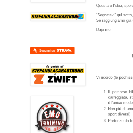
Questa è l’idea, sper
“Segnatevi” qui sott
Se raggiungiamo già 
Daje mo!
Seguimi su
Vi ricordo (le pochiss
Il percorso b
carreggiata, s
è l'unico modo 
Non più di una
sport diversi)
Partenze da f