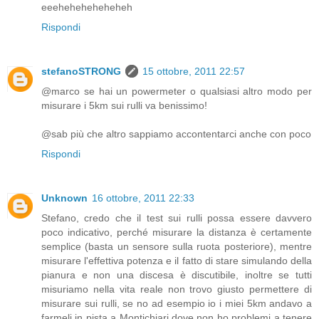
eeeheheheheheheh
Rispondi
stefanoSTRONG
15 ottobre, 2011 22:57
@marco se hai un powermeter o qualsiasi altro modo per
misurare i 5km sui rulli va benissimo!
@sab più che altro sappiamo accontentarci anche con poco
Rispondi
Unknown
16 ottobre, 2011 22:33
Stefano, credo che il test sui rulli possa essere davvero
poco indicativo, perché misurare la distanza è certamente
semplice (basta un sensore sulla ruota posteriore), mentre
misurare l'effettiva potenza e il fatto di stare simulando della
pianura e non una discesa è discutibile, inoltre se tutti
misuriamo nella vita reale non trovo giusto permettere di
misurare sui rulli, se no ad esempio io i miei 5km andavo a
farmeli in pista a Montichiari dove non ho problemi a tenere