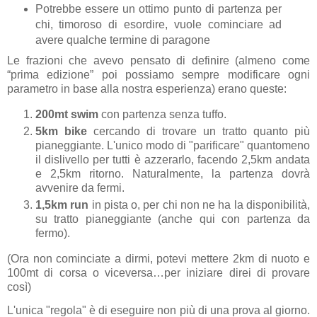
Potrebbe essere un ottimo punto di partenza per
chi, timoroso di esordire, vuole cominciare ad
avere qualche termine di paragone
Le frazioni che avevo pensato di definire (almeno come
“prima edizione” poi possiamo sempre modificare ogni
parametro in base alla nostra esperienza) erano queste:
200mt
swim
con partenza senza tuffo.
5km
bike
cercando di trovare un tratto quanto più
pianeggiante. L'unico modo di "parificare" quantomeno
il dislivello per tutti è azzerarlo, facendo 2,5km andata
e 2,5km ritorno. Naturalmente, la partenza dovrà
avvenire da fermi.
1,5km
run
in pista o, per chi non ne ha la disponibilità,
su tratto pianeggiante (anche qui con partenza da
fermo).
(Ora non cominciate a dirmi, potevi mettere 2km di nuoto e
100mt di corsa o viceversa…per iniziare direi di provare
così)
L'unica "regola" è di eseguire non più di una prova al giorno.