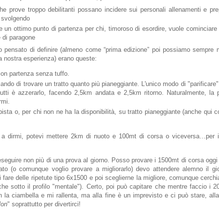
che prove troppo debilitanti possano incidere sui personali allenamenti e pre
 svolgendo
 un ottimo punto di partenza per chi, timoroso di esordire, vuole cominciare
 di paragone
o pensato di definire (almeno come “prima edizione” poi possiamo sempre m
a nostra esperienza) erano queste:
on partenza senza tuffo.
ando di trovare un tratto quanto più pianeggiante. L'unico modo di "parificare
 tutti è azzerarlo, facendo 2,5km andata e 2,5km ritorno. Naturalmente, la
rmi.
pista o, per chi non ne ha la disponibilità, su tratto pianeggiante (anche qui 
a dirmi, potevi mettere 2km di nuoto e 100mt di corsa o viceversa…per ini
 eseguire non più di una prova al giorno. Posso provare i 1500mt di corsa ogg
ltato (o comunque voglio provare a migliorarlo) devo attendere alemno il gi
i fare delle ripetute tipo 6x1500 e poi sceglierne la migliore, comunque cerch
che sotto il profilo "mentale"). Certo, poi può capitare che mentre faccio i 
 la ciambella e mi rallenta, ma alla fine è un imprevisto e ci può stare, all
lon
" soprattutto per divertirci!