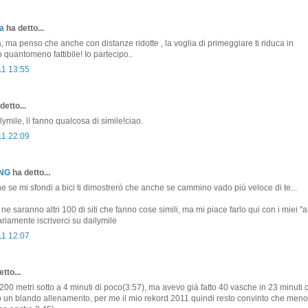
a
ha detto...
, ma penso che anche con distanze ridotte , la voglia di primeggiare ti riduca in
ò quantomeno fattibile! Io partecipo..
11 13:55
detto...
ymile, lì fanno qualcosa di simile!ciao.
11 22:09
ONG
ha detto...
se mi sfondi a bici ti dimostrerò che anche se cammino vado più veloce di te...
ne saranno altri 100 di siti che fanno cose simili, ma mi piace farlo qui con i miei "a
iamente iscriverci su dailymile
11 12:07
tto...
 200 metri sotto a 4 minuti di poco(3.57), ma avevo già fatto 40 vasche in 23 minuti 
 un blando allenamento, per me il mio rekord 2011 quindi resto convinto che meno