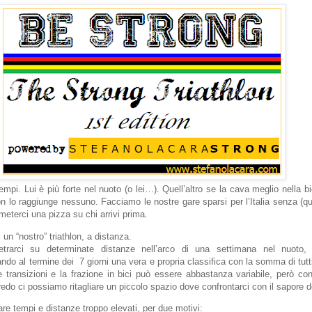
mpi. Lui è più forte nel nuoto (o lei…). Quell’altro se la cava meglio nella bic
n lo raggiunge nessuno. Facciamo le nostre gare sparsi per l’Italia senza (q
meterci una pizza su chi arrivi prima.
 un “nostro” triathlon, a distanza.
trarci su determinate distanze nell’arco di una settimana nel nuoto, 
ndo al termine dei 7 giorni una vera e propria classifica con la somma di tutti
e transizioni e la frazione in bici può essere abbastanza variabile, però c
do ci possiamo ritagliare un piccolo spazio dove confrontarci con il sapore de
zare tempi e distanze troppo elevati, per due motivi: