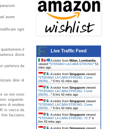
parazioni
 ad avere
odificare ogni
" quantomeno il
Live Traffic Feed
 partenza dovrà
A visitor from
Milan, Lombardia
viewed "
STEFANO LA CARA STRONG
"
51
con partenza da
mins ago
A visitor from
Singapore
viewed
"
STEFANO LA CARA STRONG: Come
ziare direi di
(NON)…
"
6 hrs 41 mins ago
A visitor from
Singapore
viewed
"
STEFANO LA CARA STRONG: Come
i e se non sono
(NON)…
"
6 hrs 42 mins ago
orno seguente.
A visitor from
Singapore
viewed
iamo di rendere
"
STEFANO LA CARA STRONG: Come
(NON)…
"
6 hrs 42 mins ago
200 in vasca da
A visitor from
Singapore
viewed
a fine facciamo
"
STEFANO LA CARA STRONG: 70.3
"
6
hrs 43 mins ago
A visitor from
Singapore
viewed