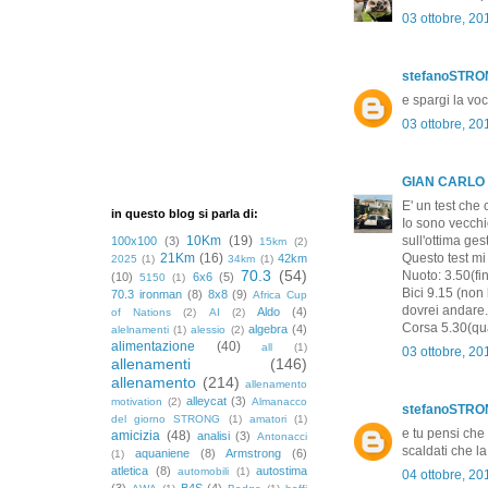
03 ottobre, 20
stefanoSTR
e spargi la vo
03 ottobre, 20
GIAN CARLO
E' un test che 
in questo blog si parla di:
Io sono vecchi
10Km
(19)
sull'ottima ges
100x100
(3)
15km
(2)
21Km
(16)
Questo test mi 
42km
2025
(1)
34km
(1)
70.3
(54)
Nuoto: 3.50(fi
(10)
6x6
(5)
5150
(1)
Bici 9.15 (non
70.3 ironman
(8)
8x8
(9)
Africa Cup
dovrei andare.
Aldo
(4)
of Nations
(2)
AI
(2)
Corsa 5.30(qua
algebra
(4)
alelnamenti
(1)
alessio
(2)
alimentazione
(40)
all
(1)
03 ottobre, 20
allenamenti
(146)
allenamento
(214)
allenamento
alleycat
(3)
motivation
(2)
Almanacco
stefanoSTR
del giorno STRONG
(1)
amatori
(1)
e tu pensi che
amicizia
(48)
analisi
(3)
Antonacci
scaldati che l
aquaniene
(8)
Armstrong
(6)
(1)
atletica
(8)
autostima
automobili
(1)
04 ottobre, 20
(3)
B4S
(4)