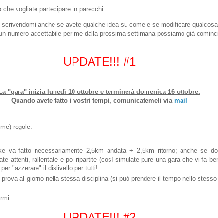
o che vogliate partecipare in parecchi.
o, scrivendomi anche se avete qualche idea su come e se modificare qualcosa
un numero accettabile per me dalla prossima settimana possiamo già cominci
UPDATE!!! #1
La "gara" inizia lunedì 10 ottobre e terminerà domenica
16 ottobre
.
Quando avete fatto i vostri tempi, comunicatemeli via
mail
ime) regole:
ike va fatto necessariamente 2,5km andata + 2,5km ritorno; anche se d
tate attenti, rallentate e poi ripartite (così simulate pure una gara che vi fa 
per "azzerare" il dislivello per tutti!
 prova al giorno nella stessa disciplina (si può prendere il tempo nello stesso
ermi
UPDATE!!! #2