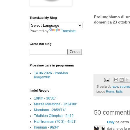
Prolunghiamo di un'
Translate My Blog
domenica 23 ottobr
Powered by
Translate
Cerca nel blog
Prossime gare in programma
14.06.2026 - IronMan
Klagenfurt
Si parla di:
race
,
strongt
I miei Record
Luogo
Roma, Italia
10Km - 36'31"
Mezza Maratona - 1h24'00"
Maratona - 2h59'14"
50 commenti
Triathlon Olimpico - 2h12'
Half Ironman (70.3) - 4h51'
Only
ha detto..
Ironman - 9h34'
dai che ce la p