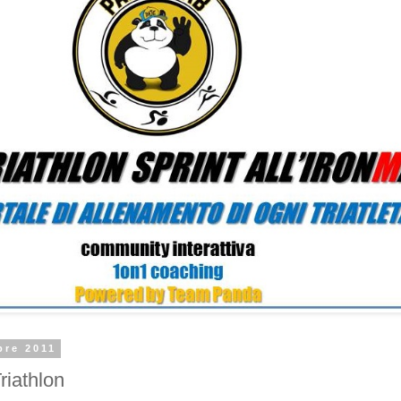
bre 2011
riathlon