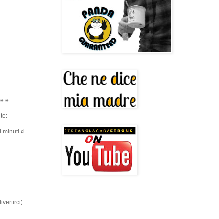
he e
te:
 minuti ci
vertirci)