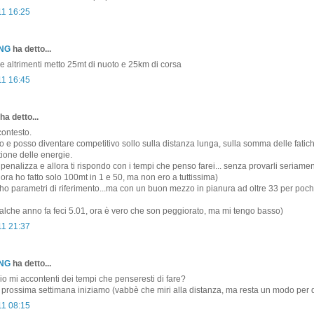
11 16:25
ONG
ha detto...
ce altrimenti metto 25mt di nuoto e 25km di corsa
11 16:45
ha detto...
contesto.
o e posso diventare competitivo sollo sulla distanza lunga, sulla somma delle fatic
tione delle energie.
penalizza e allora ti rispondo con i tempi che penso farei... senza provarli seriamen
nora ho fatto solo 100mt in 1 e 50, ma non ero a tuttissima)
 ho parametri di riferimento...ma con un buon mezzo in pianura ad oltre 33 per pochi
lche anno fa feci 5.01, ora è vero che son peggiorato, ma mi tengo basso)
11 21:37
ONG
ha detto...
 io mi accontenti dei tempi che penseresti di fare?
a prossima settimana iniziamo (vabbè che miri alla distanza, ma resta un modo per di
11 08:15