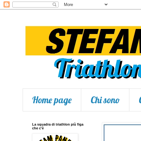
Home page
Chi sono
La squadra di triathlon più figa
che c'è