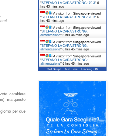
"
STEFANO LA CARA STRONG: 70.3
"
6
hrs 43 mins ago
A visitor from
Singapore
viewed
.
"
STEFANO LA CARA STRONG: 70.3
"
6
are!
hrs 44 mins ago
A visitor from
Singapore
viewed
"
STEFANO LA CARA STRONG:
alimentazione
"
6 hrs 44 mins ago
A visitor from
Singapore
viewed
"
STEFANO LA CARA STRONG:
alimentazione
"
6 hrs 45 mins ago
A visitor from
Singapore
viewed
"
STEFANO LA CARA STRONG:
alimentazione
"
6 hrs 45 mins ago
Get Script
Real Time
Tracking ON
ovete cambiare
bene) ma questo
 giorno per due