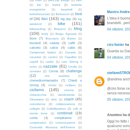
AWA
(1)
Badge
(1)
baffi
(1)
bar
(1)
barba
(2)
barrette
energetiche
(1)
baseball
(1)
Mastro Andre
best
beforthesunset
(1)
Berlusconi
(2)
bici
(163)
L'idea è buona
of
(34)
big day
(6)
big
brandelli...per
bike
(151)
weekend
(2)
blog
bikepacking
(1)
Bioparco
(1)
04 ottobre, 20
(104)
body
(1)
Borgo Egnazia
(1)
boxe
(7)
Bracciano
(2)
Bryton
(1)
buciardi
(4)
caduta
(3)
caffè
(3)
ciro foster
ha 
calcetto
(3)
calcio
(4)
caldo
(8)
Guarda su Dail
Campionati Italiani
(1)
Canada
(1)
canadair
(1)
cantico
(1)
Capalbio
(1)
04 ottobre, 20
capelli
(1)
cardio
(1)
caro Strong ti
cazzate
(61)
scrivo
(1)
Cecilia
(1)
challenge
Cervia
(8)
cerveteri
(2)
stefanoSTR
(12)
che sarebbe
(1)
@andrea anche 
chenedicemiamadre
(7)
Chiedi a
strong
(4)
chmet
(1)
ciciliano
(1)
@ciro forse ce 
ciclismo
(145)
cinema
(2)
senza necessar
civitavecchia
(1)
clandestinità
(1)
coach
(45)
05 ottobre, 20
Clearwater
(1)
clinic
(1)
coincidenze
(2)
collaborazione
(1)
colleghi
(2)
ColleMarathon
(2)
colli di
combinati
(19)
monte bove
(1)
Anonimo ha de
comic
(4)
compleanno
(7)
Oggi ho fatto i
compression
(1)
comunicazione
(2)
qualcuno sono
Comunità Montana dell'Aniene
(1)