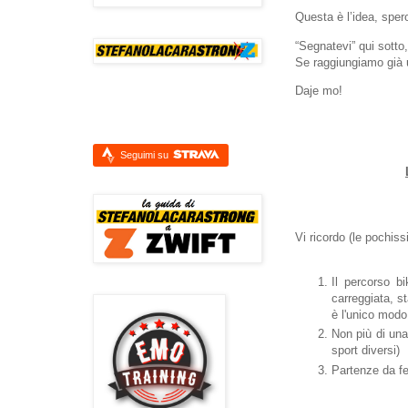
Questa è l’idea, sper
“Segnatevi” qui sott
Se raggiungiamo già 
Daje mo!
Seguimi su
Vi ricordo (le pochiss
Il percorso b
carreggiata, s
è l'unico modo 
Non più di una
sport diversi)
Partenze da f