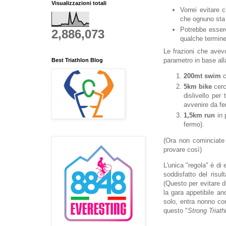
Visualizzazioni totali
Vorrei evitare 
che ognuno sta
Potrebbe essere
2,886,073
qualche termine
Le frazioni che avev
parametro in base all
Best Triathlon Blog
200mt
swim
c
5km
bike
cerc
dislivello per
avvenire da fe
1,5km
run
in 
fermo).
(Ora non cominciate 
provare così)
L'unica "regola" è di
soddisfatto del risu
(Questo per evitare d
la gara appetibile an
solo, entra nonno con
questo "
Strong Triath