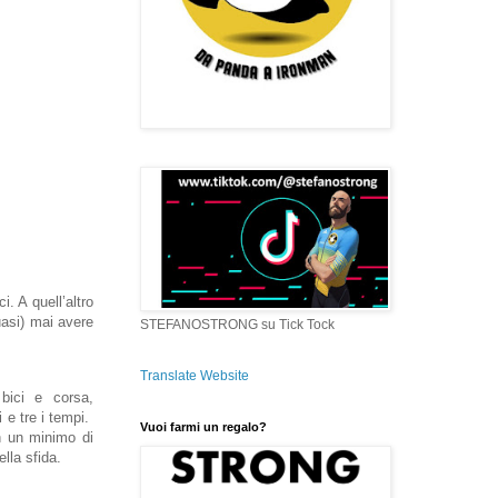
i. A quell’altro
uasi) mai avere
STEFANOSTRONG su Tick Tock
Translate Website
bici e corsa,
 e tre i tempi.
Vuoi farmi un regalo?
on un minimo di
lla sfida.