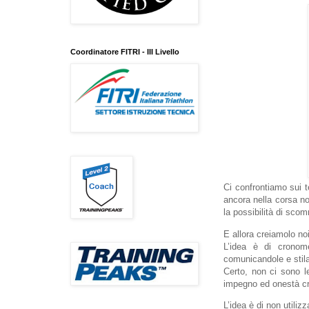
Coordinatore FITRI - III Livello
Ci confrontiamo sui te
ancora nella corsa no
la possibilità di scom
E allora creiamolo noi
L’idea è di cronome
comunicandole e stila
Certo, non ci sono l
impegno ed onestà cre
L’idea è di non utiliz