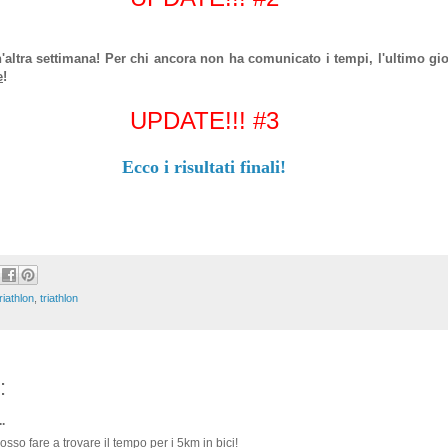
altra settimana! Per chi ancora non ha comunicato i tempi, l'ultimo gio
e
!
UPDATE!!! #3
Ecco i risultati finali!
riathlon
,
triathlon
:
.
osso fare a trovare il tempo per i 5km in bici!