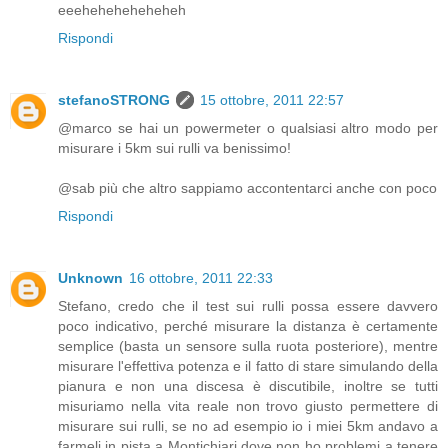
eeeheheheheheheh
Rispondi
stefanoSTRONG
15 ottobre, 2011 22:57
@marco se hai un powermeter o qualsiasi altro modo per
misurare i 5km sui rulli va benissimo!
@sab più che altro sappiamo accontentarci anche con poco
Rispondi
Unknown
16 ottobre, 2011 22:33
Stefano, credo che il test sui rulli possa essere davvero
poco indicativo, perché misurare la distanza è certamente
semplice (basta un sensore sulla ruota posteriore), mentre
misurare l'effettiva potenza e il fatto di stare simulando della
pianura e non una discesa è discutibile, inoltre se tutti
misuriamo nella vita reale non trovo giusto permettere di
misurare sui rulli, se no ad esempio io i miei 5km andavo a
farmeli in pista a Montichiari dove non ho problemi a tenere