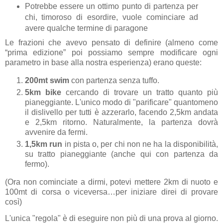
Potrebbe essere un ottimo punto di partenza per
chi, timoroso di esordire, vuole cominciare ad
avere qualche termine di paragone
Le frazioni che avevo pensato di definire (almeno come
“prima edizione” poi possiamo sempre modificare ogni
parametro in base alla nostra esperienza) erano queste:
200mt
swim
con partenza senza tuffo.
5km
bike
cercando di trovare un tratto quanto più
pianeggiante. L'unico modo di "parificare" quantomeno
il dislivello per tutti è azzerarlo, facendo 2,5km andata
e 2,5km ritorno. Naturalmente, la partenza dovrà
avvenire da fermi.
1,5km
run
in pista o, per chi non ne ha la disponibilità,
su tratto pianeggiante (anche qui con partenza da
fermo).
(Ora non cominciate a dirmi, potevi mettere 2km di nuoto e
100mt di corsa o viceversa…per iniziare direi di provare
così)
L'unica "regola" è di eseguire non più di una prova al giorno.