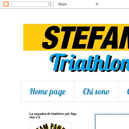
Home page
Chi sono
La squadra di triathlon più figa
che c'è