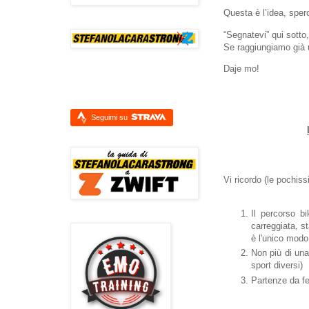
Questa è l’idea, sper
“Segnatevi” qui sott
Se raggiungiamo già 
Daje mo!
Seguimi su
Vi ricordo (le pochiss
Il percorso b
carreggiata, s
è l'unico modo 
Non più di una
sport diversi)
Partenze da f