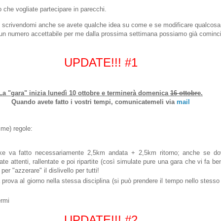
o che vogliate partecipare in parecchi.
o, scrivendomi anche se avete qualche idea su come e se modificare qualcosa
un numero accettabile per me dalla prossima settimana possiamo già cominci
UPDATE!!! #1
La "gara" inizia lunedì 10 ottobre e terminerà domenica
16 ottobre
.
Quando avete fatto i vostri tempi, comunicatemeli via
mail
ime) regole:
ike va fatto necessariamente 2,5km andata + 2,5km ritorno; anche se d
tate attenti, rallentate e poi ripartite (così simulate pure una gara che vi fa 
per "azzerare" il dislivello per tutti!
 prova al giorno nella stessa disciplina (si può prendere il tempo nello stesso
ermi
UPDATE!!! #2