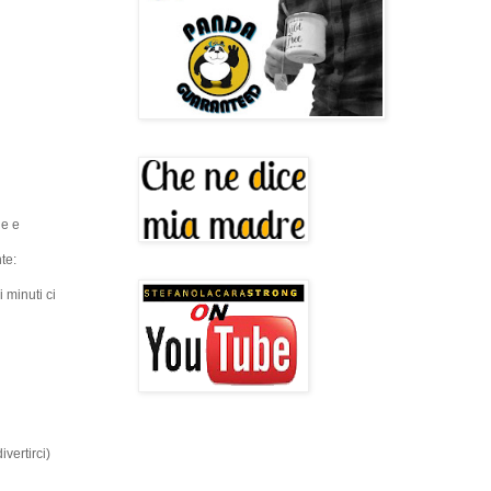
he e
te:
 minuti ci
vertirci)