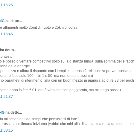
11 16:25
ONG
ha detto...
ce altrimenti metto 25mt di nuoto e 25km di corsa
11 16:45
ha detto...
contesto.
o e posso diventare competitivo sollo sulla distanza lunga, sulla somma delle fatic
tione delle energie.
penalizza e allora ti rispondo con i tempi che penso farei... senza provarli seriamen
nora ho fatto solo 100mt in 1 e 50, ma non ero a tuttissima)
 ho parametri di riferimento...ma con un buon mezzo in pianura ad oltre 33 per pochi
lche anno fa feci 5.01, ora è vero che son peggiorato, ma mi tengo basso)
11 21:37
ONG
ha detto...
 io mi accontenti dei tempi che penseresti di fare?
a prossima settimana iniziamo (vabbè che miri alla distanza, ma resta un modo per di
11 08:15