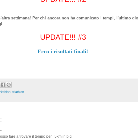
altra settimana! Per chi ancora non ha comunicato i tempi, l'ultimo gio
e
!
UPDATE!!! #3
Ecco i risultati finali!
riathlon
,
triathlon
:
.
osso fare a trovare il tempo per i 5km in bici!