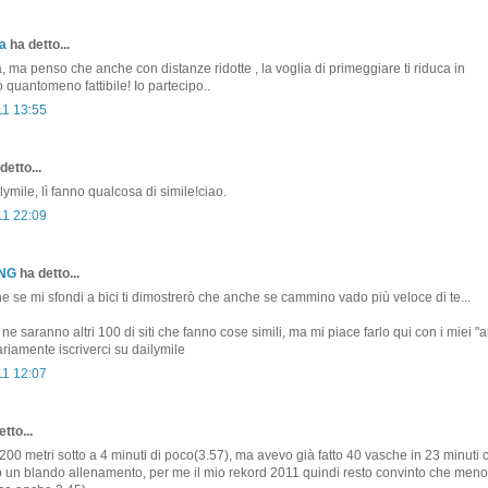
a
ha detto...
, ma penso che anche con distanze ridotte , la voglia di primeggiare ti riduca in
ò quantomeno fattibile! Io partecipo..
11 13:55
detto...
ymile, lì fanno qualcosa di simile!ciao.
11 22:09
ONG
ha detto...
se mi sfondi a bici ti dimostrerò che anche se cammino vado più veloce di te...
ne saranno altri 100 di siti che fanno cose simili, ma mi piace farlo qui con i miei "a
iamente iscriverci su dailymile
11 12:07
tto...
 200 metri sotto a 4 minuti di poco(3.57), ma avevo già fatto 40 vasche in 23 minuti 
 un blando allenamento, per me il mio rekord 2011 quindi resto convinto che meno