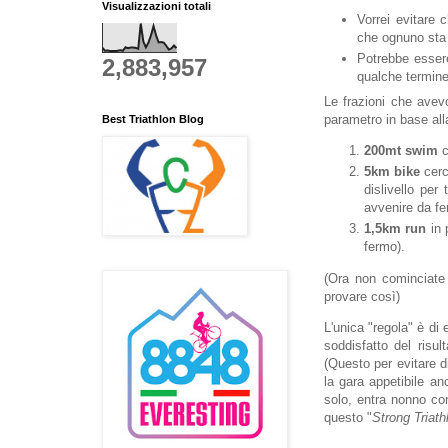
Visualizzazioni totali
Vorrei evitare 
che ognuno sta
Potrebbe essere
2,883,957
qualche termine
Le frazioni che avev
parametro in base all
Best Triathlon Blog
200mt
swim
c
5km
bike
cerc
dislivello per
avvenire da fe
1,5km
run
in 
fermo).
(Ora non cominciate 
provare così)
L'unica "regola" è di
soddisfatto del risu
(Questo per evitare d
la gara appetibile an
solo, entra nonno con
questo "
Strong Triath