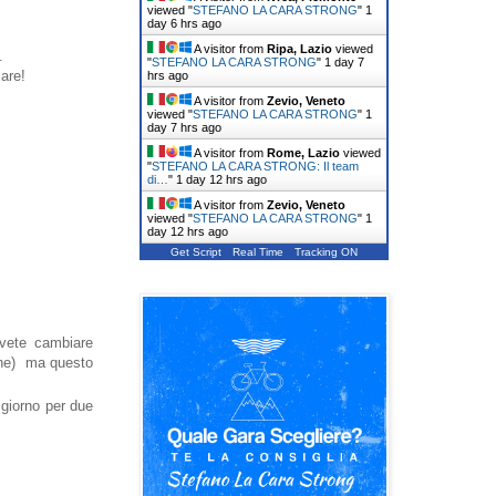
viewed "
STEFANO LA CARA STRONG
"
1
day 6 hrs ago
A visitor from
Ripa, Lazio
viewed
.
"
STEFANO LA CARA STRONG
"
1 day 7
are!
hrs ago
A visitor from
Zevio, Veneto
viewed "
STEFANO LA CARA STRONG
"
1
day 7 hrs ago
A visitor from
Rome, Lazio
viewed
"
STEFANO LA CARA STRONG: Il team
di…
"
1 day 12 hrs ago
A visitor from
Zevio, Veneto
viewed "
STEFANO LA CARA STRONG
"
1
day 12 hrs ago
Get Script
Real Time
Tracking ON
ovete cambiare
bene) ma questo
 giorno per due