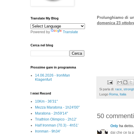
Prolunghiamo di un'
Translate My Blog
domenica 23 ottobr
Powered by
Translate
Cerca nel blog
Prossime gare in programma
14.06.2026 - IronMan
Klagenfurt
Si parla di:
race
,
strongt
I miei Record
Luogo
Roma, Italia
10Km - 36'31"
Mezza Maratona - 1h24'00"
Maratona - 2h59'14"
50 commenti
Triathlon Olimpico - 2h12'
Half Ironman (70.3) - 4h51'
Only
ha detto..
Ironman - 9h34'
dai che ce la p