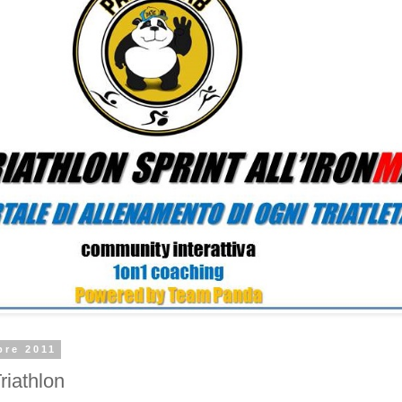
bre 2011
riathlon