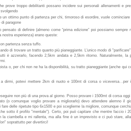
che prove troppo debilitanti possano incidere sui personali allenamenti e pre
 svolgendo
 un ottimo punto di partenza per chi, timoroso di esordire, vuole cominciare
 di paragone
o pensato di definire (almeno come “prima edizione” poi possiamo sempre m
a nostra esperienza) erano queste:
on partenza senza tuffo.
ando di trovare un tratto quanto più pianeggiante. L'unico modo di "parificare
 tutti è azzerarlo, facendo 2,5km andata e 2,5km ritorno. Naturalmente, la
rmi.
pista o, per chi non ne ha la disponibilità, su tratto pianeggiante (anche qui 
a dirmi, potevi mettere 2km di nuoto e 100mt di corsa o viceversa…per ini
 eseguire non più di una prova al giorno. Posso provare i 1500mt di corsa ogg
ltato (o comunque voglio provare a migliorarlo) devo attendere alemno il gi
i fare delle ripetute tipo 6x1500 e poi sceglierne la migliore, comunque cerch
che sotto il profilo "mentale"). Certo, poi può capitare che mentre faccio i 
 la ciambella e mi rallenta, ma alla fine è un imprevisto e ci può stare, all
lon
" soprattutto per divertirci!