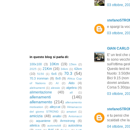
03 ottobre, 20
stefanoSTR
e spargi la vo
03 ottobre, 20
GIAN CARLO
E' un test che 
in questo blog si parla di:
Io sono vecchi
10Km
(19)
sull'ottima ges
100x100
(3)
15km
(2)
21Km
(16)
Questo test mi 
42km
2025
(1)
34km
(1)
70.3
(54)
Nuoto: 3.50(fi
(10)
6x6
(5)
5150
(1)
Bici 9.15 (non
70.3 ironman
(8)
8x8
(9)
Africa Cup
dovrei andare.
Aldo
(4)
of Nations
(2)
AI
(2)
Corsa 5.30(qua
algebra
(4)
alelnamenti
(1)
alessio
(2)
alimentazione
(40)
all
(1)
03 ottobre, 20
allenamenti
(146)
allenamento
(214)
allenamento
alleycat
(3)
motivation
(2)
Almanacco
stefanoSTR
del giorno STRONG
(1)
amatori
(1)
e tu pensi che
amicizia
(48)
analisi
(3)
Antonacci
scaldati che l
aquaniene
(8)
Armstrong
(6)
(1)
atletica
(8)
autostima
automobili
(1)
04 ottobre, 20
(3)
B4S
(4)