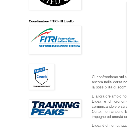
Coordinatore FITRI - III Livello
Ci confrontiamo sui te
ancora nella corsa no
la possibilità di scom
E allora creiamolo noi
L’idea è di cronome
comunicandole e stila
Certo, non ci sono l
impegno ed onestà cre
L’idea è di non utiliz