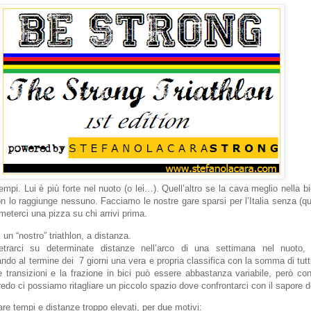
mpi. Lui è più forte nel nuoto (o lei…). Quell’altro se la cava meglio nella bic
n lo raggiunge nessuno. Facciamo le nostre gare sparsi per l’Italia senza (q
meterci una pizza su chi arrivi prima.
 un “nostro” triathlon, a distanza.
trarci su determinate distanze nell’arco di una settimana nel nuoto, 
ndo al termine dei 7 giorni una vera e propria classifica con la somma di tutti
e transizioni e la frazione in bici può essere abbastanza variabile, però c
do ci possiamo ritagliare un piccolo spazio dove confrontarci con il sapore de
zare tempi e distanze troppo elevati, per due motivi: