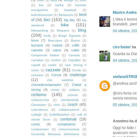
AWA
(1)
Badge
(1)
baffi
(1)
bar
(1)
barba
(2)
barrette
energetiche
(1)
baseball
(1)
Mastro Andre
best
beforthesunset
(1)
Berlusconi
(2)
bici
(163)
L'idea è buona
of
(34)
big day
(6)
big
brandelli...per
bike
(151)
weekend
(2)
blog
bikepacking
(1)
Bioparco
(1)
04 ottobre, 20
(104)
body
(1)
Borgo Egnazia
(1)
boxe
(7)
Bracciano
(2)
Bryton
(1)
buciardi
(4)
caduta
(3)
caffè
(3)
ciro foster
ha 
calcetto
(3)
calcio
(4)
caldo
(8)
Guarda su Dail
Campionati Italiani
(1)
Canada
(1)
canadair
(1)
cantico
(1)
Capalbio
(1)
04 ottobre, 20
capelli
(1)
cardio
(1)
caro Strong ti
cazzate
(61)
scrivo
(1)
Cecilia
(1)
challenge
Cervia
(8)
cerveteri
(2)
stefanoSTR
(12)
che sarebbe
(1)
@andrea anche 
chenedicemiamadre
(7)
Chiedi a
strong
(4)
chmet
(1)
ciciliano
(1)
@ciro forse ce 
ciclismo
(145)
cinema
(2)
senza necessar
civitavecchia
(1)
clandestinità
(1)
coach
(45)
05 ottobre, 20
Clearwater
(1)
clinic
(1)
coincidenze
(2)
collaborazione
(1)
colleghi
(2)
ColleMarathon
(2)
colli di
combinati
(19)
monte bove
(1)
Anonimo ha de
comic
(4)
compleanno
(7)
Oggi ho fatto i
compression
(1)
comunicazione
(2)
qualcuno sono
Comunità Montana dell'Aniene
(1)