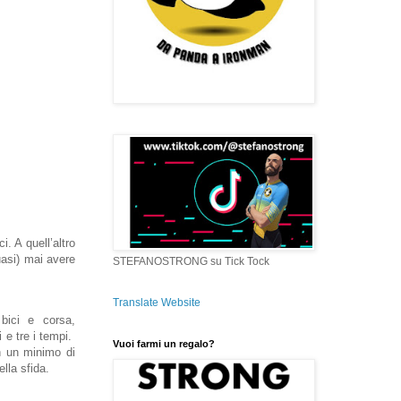
i. A quell’altro
uasi) mai avere
STEFANOSTRONG su Tick Tock
Translate Website
bici e corsa,
 e tre i tempi.
Vuoi farmi un regalo?
on un minimo di
lla sfida.