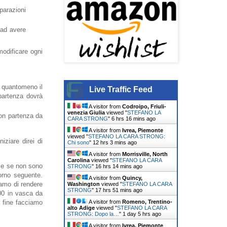
parazioni
 ad avere
odificare ogni
" quantomeno il
Live Traffic Feed
 partenza dovrà
A visitor from
Codroipo, Friuli-
venezia Giulia
viewed "
STEFANO LA
con partenza da
CARA STRONG
"
6 hrs 16 mins ago
A visitor from
Ivrea, Piemonte
viewed "
STEFANO LA CARA STRONG:
ziare direi di
Chi sono
"
12 hrs 3 mins ago
A visitor from
Morrisville, North
Carolina
viewed "
STEFANO LA CARA
i e se non sono
STRONG
"
16 hrs 14 mins ago
orno seguente.
A visitor from
Quincy,
iamo di rendere
Washington
viewed "
STEFANO LA CARA
STRONG
"
17 hrs 51 mins ago
200 in vasca da
A visitor from
Romeno, Trentino-
a fine facciamo
alto Adige
viewed "
STEFANO LA CARA
STRONG: Dopo la…
"
1 day 5 hrs ago
A visitor from
Ivrea, Piemonte