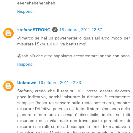
eeeheheheheheheh
Rispondi
stefanoSTRONG
15 ottobre, 2011 22:57
@marco se hai un powermeter o qualsiasi altro modo per
misurare i 5km sui rulli va benissimo!
@sab più che altro sappiamo accontentarci anche con poco
Rispondi
Unknown
16 ottobre, 2011 22:33
Stefano, credo che il test sui rulli possa essere davvero
poco indicativo, perché misurare la distanza è certamente
semplice (basta un sensore sulla ruota posteriore), mentre
misurare l'effettiva potenza e il fatto di stare simulando della
pianura e non una discesa è discutibile, inoltre se tutti
misuriamo nella vita reale non trovo giusto permettere di
misurare sui rulli, se no ad esempio io i miei 5km andavo a
farmeli in pista a Montichiari dove non ho problemi a tenere