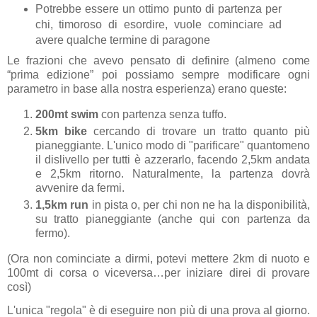
Potrebbe essere un ottimo punto di partenza per
chi, timoroso di esordire, vuole cominciare ad
avere qualche termine di paragone
Le frazioni che avevo pensato di definire (almeno come
“prima edizione” poi possiamo sempre modificare ogni
parametro in base alla nostra esperienza) erano queste:
200mt
swim
con partenza senza tuffo.
5km
bike
cercando di trovare un tratto quanto più
pianeggiante. L'unico modo di "parificare" quantomeno
il dislivello per tutti è azzerarlo, facendo 2,5km andata
e 2,5km ritorno. Naturalmente, la partenza dovrà
avvenire da fermi.
1,5km
run
in pista o, per chi non ne ha la disponibilità,
su tratto pianeggiante (anche qui con partenza da
fermo).
(Ora non cominciate a dirmi, potevi mettere 2km di nuoto e
100mt di corsa o viceversa…per iniziare direi di provare
così)
L'unica "regola" è di eseguire non più di una prova al giorno.