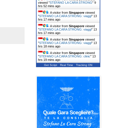
viewed "
STEFANO LA CARA STRONG
"
9
hrs 52 mins ago
A visitor from
Singapore
viewed
"
STEFANO LA CARA STRONG: viaggi
"
13
hrs 17 mins ago
A visitor from
Singapore
viewed
"
STEFANO LA CARA STRONG: viaggi
"
13
hrs 18 mins ago
A visitor from
Singapore
viewed
"
STEFANO LA CARA STRONG: viaggi
"
13
hrs 18 mins ago
A visitor from
Singapore
viewed
"
STEFANO LA CARA STRONG: clinic
"
13
hrs 19 mins ago
Get Script
Real Time
Tracking ON