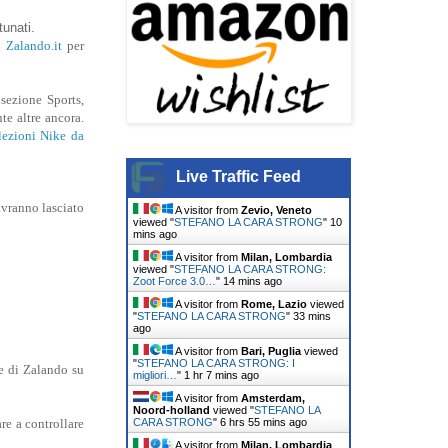
tunati.
b
Zalando.it
per
sezione Sports,
te altre ancora.
lezioni Nike da
Live Traffic Feed
avranno lasciato
A visitor from
Zevio, Veneto
viewed "
STEFANO LA CARA STRONG
"
10
mins ago
A visitor from
Milan, Lombardia
viewed "
STEFANO LA CARA STRONG:
Zoot Force 3.0…
"
14 mins ago
A visitor from
Rome, Lazio
viewed
"
STEFANO LA CARA STRONG
"
33 mins
ago
A visitor from
Bari, Puglia
viewed
"
STEFANO LA CARA STRONG: I
e di Zalando su
migliori…
"
1 hr 7 mins ago
A visitor from
Amsterdam,
Noord-holland
viewed "
STEFANO LA
CARA STRONG
"
6 hrs 55 mins ago
re a controllare
A visitor from
Milan, Lombardia