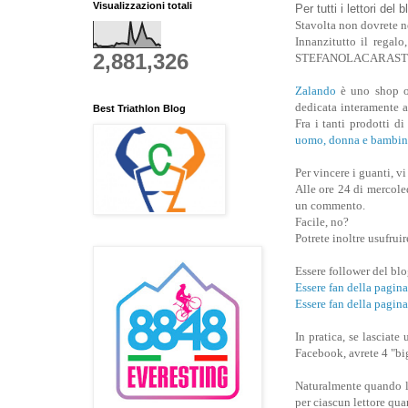
Visualizzazioni totali
Per tutti i lettori del 
Stavolta non dovrete n
Innanzitutto il regalo
2,881,326
STEFANOLACARAST
Zalando
è uno shop on
dedicata interamente a 
Best Triathlon Blog
Fra i tanti prodotti d
uomo, donna e bambin
Per vincere i guanti, v
Alle ore 24 di mercoled
un commento.
Facile, no?
Potrete inoltre usufruir
Essere follower del bl
Essere fan della pa
Essere fan della pagin
In pratica, se lasci
Facebook, avrete 4 "big
Naturalmente quando la
per ciascun lettore qua