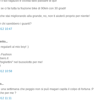
l tuo ragazzo è ciclista fallo passare di qui!
e ci fai tutta la frazione bike di 90km con 30 gradi!
che stai migliorando alla grande, no, non ti aiuterò proprio per niente!
 chi sarebbero i guanti?
2012 10:47
etto...
 regalarli al mio boy! :)
s Fashion
bero.it
"bigliettini" nel bussolotto per me!
!
2012 10:58
...
o una settimana che peggio non si può magari capita il colpo di fortuna :P
nche per me ?
012 11:11