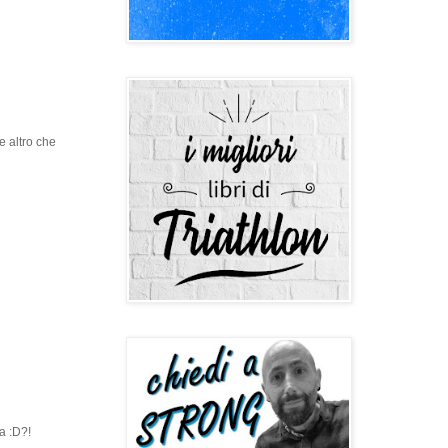
e altro che
ra :D?!