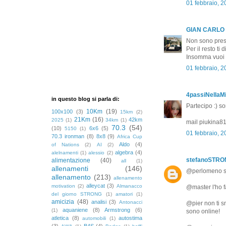
01 febbraio, 
GIAN CARLO
Non sono pres
Per il resto ti
Insomma vuoi c
01 febbraio, 
4passiNellaMi
in questo blog si parla di:
Partecipo :) s
10Km
(19)
100x100
(3)
15km
(2)
21Km
(16)
42km
2025
(1)
34km
(1)
mail piukina
70.3
(54)
(10)
6x6
(5)
5150
(1)
01 febbraio, 
70.3 ironman
(8)
8x8
(9)
Africa Cup
Aldo
(4)
of Nations
(2)
AI
(2)
algebra
(4)
alelnamenti
(1)
alessio
(2)
stefanoSTR
alimentazione
(40)
all
(1)
allenamenti
(146)
@perlomeno se 
allenamento
(213)
allenamento
alleycat
(3)
motivation
(2)
Almanacco
@master l'ho f
del giorno STRONG
(1)
amatori
(1)
amicizia
(48)
analisi
(3)
Antonacci
@pier non ti s
aquaniene
(8)
Armstrong
(6)
(1)
sono online!
atletica
(8)
autostima
automobili
(1)
(3)
B4S
(4)