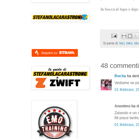
In bocca al lupo e daj
Si parla di:
bici
,
bike
,
blo
Seguimi su
48 commenti
Rocha
ha dett
Vediamo se per
01 febbraio, 
Anonimo ha de
Zalando e un ne
Mi piace tanti
01 febbraio, 