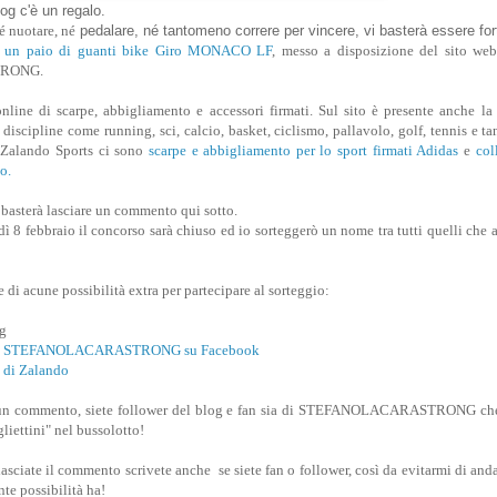
blog c'è un regalo.
é nuotare, né
pedalare, né tantomeno correre per vincere, vi basterà essere for
,
un paio di guanti bike Giro MONACO LF
, messo a disposizione del sito we
RONG.
line di scarpe, abbigliamento e accessori firmati. Sul sito è presente anche la 
discipline come running, sci, calcio, basket, ciclismo, pallavolo, golf, tennis e tan
i Zalando Sports ci sono
scarpe e abbigliamento per lo sport firmati Adidas
e
col
o.
i basterà lasciare un commento qui sotto.
ì 8 febbraio il concorso sarà chiuso ed io sorteggerò un nome tra tutti quelli che 
e di acune possibilità extra per partecipare al sorteggio:
og
gina STEFANOLACARASTRONG su Facebook
a di Zalando
ate un commento, siete follower del blog e fan sia di STEFANOLACARASTRONG ch
liettini" nel bussolotto!
sciate il commento scrivete anche se siete fan o follower, così da evitarmi di anda
nte possibilità ha!