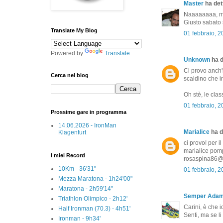
Master
ha dett
Naaaaaaaa, ma
Giusto sabato 
Translate My Blog
01 febbraio, 
Powered by
Translate
Unknown
ha d
Ci provo anch'i
Cerca nel blog
scaldino che in
Oh stè, le class
01 febbraio, 
Prossime gare in programma
14.06.2026 - IronMan
Marialice
ha de
Klagenfurt
ci provo! per i
marialice pompi
I miei Record
rosaspina86@
10Km - 36'31"
01 febbraio, 
Mezza Maratona - 1h24'00"
Maratona - 2h59'14"
Semper Ada
Triathlon Olimpico - 2h12'
Carini, è che i
Half Ironman (70.3) - 4h51'
Senti, ma se li
Ironman - 9h34'