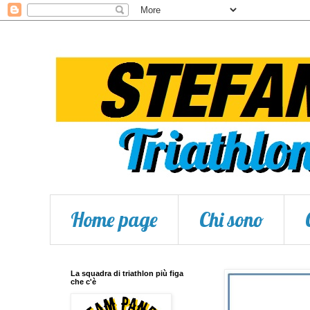
Home page
Chi sono
La squadra di triathlon più figa
che c'è