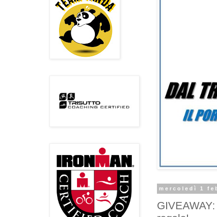
mercoledì 1 fe
GIVEAWAY: Gu