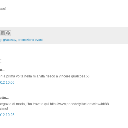
e mo!
g
,
giveaway
,
promozione eventi
:
o...
 la prima volta nella mia vita riesco a vincere qualcosa ;-)
2012 10:06
tto...
gozio di moda, l'ho trovato qui http://www.pricedefy.it/client/view/id/88
ssimo!
2012 10:25