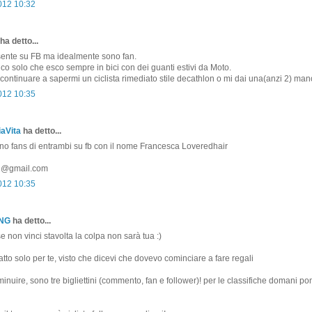
2012 10:32
ha detto...
ente su FB ma idealmente sono fan.
 dico solo che esco sempre in bici con dei guanti estivi da Moto.
ontinuare a sapermi un ciclista rimediato stile decathlon o mi dai una(anzi 2) man
2012 10:35
aVita
ha detto...
ono fans di entrambi su fb con il nome Francesca Loveredhair
81@gmail.com
2012 10:35
ONG
ha detto...
non vinci stavolta la colpa non sarà tua :)
atto solo per te, visto che dicevi che dovevo cominciare a fare regali
minuire, sono tre bigliettini (commento, fan e follower)! per le classifiche domani p