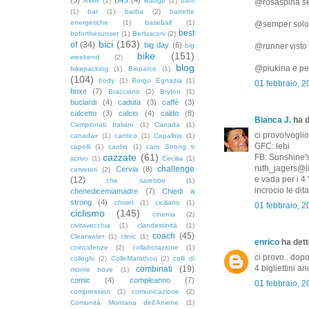
AWA
(1)
Badge
(1)
baffi
@rosaspina se i
(1)
bar
(1)
barba
(2)
barrette
energetiche
(1)
baseball
(1)
@semper solo s
best
beforthesunset
(1)
Berlusconi
(2)
bici
(163)
of
(34)
big day
(6)
big
@runner visto 
bike
(151)
weekend
(2)
blog
@piukina e per
bikepacking
(1)
Bioparco
(1)
(104)
body
(1)
Borgo Egnazia
(1)
01 febbraio, 
boxe
(7)
Bracciano
(2)
Bryton
(1)
buciardi
(4)
caduta
(3)
caffè
(3)
calcetto
(3)
calcio
(4)
caldo
(8)
Bianca J.
ha d
Campionati Italiani
(1)
Canada
(1)
ci provo!voglio
canadair
(1)
cantico
(1)
Capalbio
(1)
GFC: lebi
capelli
(1)
cardio
(1)
caro Strong ti
cazzate
(61)
FB: Sunshine'
scrivo
(1)
Cecilia
(1)
ruth_jagers@li
challenge
Cervia
(8)
cerveteri
(2)
e vada per i 4 
(12)
che sarebbe
(1)
incrocio le dita
chenedicemiamadre
(7)
Chiedi a
strong
(4)
chmet
(1)
ciciliano
(1)
01 febbraio, 
ciclismo
(145)
cinema
(2)
civitavecchia
(1)
clandestinità
(1)
coach
(45)
Clearwater
(1)
clinic
(1)
enrico
ha detto
coincidenze
(2)
collaborazione
(1)
ci provo.. dop
colleghi
(2)
ColleMarathon
(2)
colli di
4 bigliettini a
combinati
(19)
monte bove
(1)
comic
(4)
compleanno
(7)
01 febbraio, 2
compression
(1)
comunicazione
(2)
Comunità Montana dell'Aniene
(1)