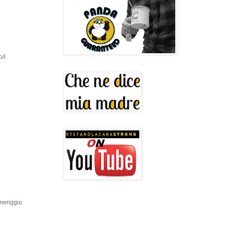
o/i
omeriggio