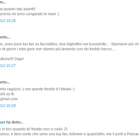
o...
 quanto stai avanti!!
scorso mi sono congelato le mani :)
2012 10:26
etto...
o, sono pure tuo fan su faccialibro, due bigliettini nel bussolotto.... Speriamo più ch
 sti giorni i miei gore non stanno più tenendo con sto freddo becco....
ifiche!!!! Daje!
2012 10:27
tto...
l mio ragazzo :) con questo freddo è l'ideale :)
lii su fb
gmail.com
2012 10:29
mas
ha detto...
o in bici quando fa' freddo non ci vado :D
 vinco, e tieni conto che sono una tua fan, follower e quant'altro, me li porti a Pesca