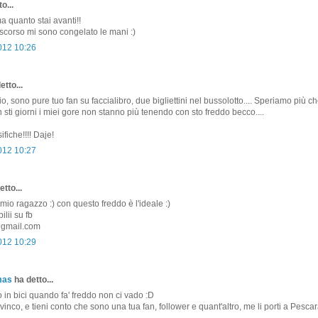
o...
 quanto stai avanti!!
scorso mi sono congelato le mani :)
2012 10:26
etto...
o, sono pure tuo fan su faccialibro, due bigliettini nel bussolotto.... Speriamo più ch
 sti giorni i miei gore non stanno più tenendo con sto freddo becco....
ifiche!!!! Daje!
2012 10:27
tto...
l mio ragazzo :) con questo freddo è l'ideale :)
lii su fb
gmail.com
2012 10:29
mas
ha detto...
o in bici quando fa' freddo non ci vado :D
 vinco, e tieni conto che sono una tua fan, follower e quant'altro, me li porti a Pesca