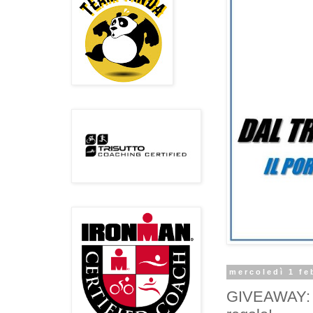
mercoledì 1 fe
GIVEAWAY: Gu