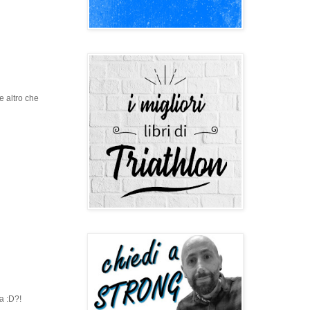
e altro che
ra :D?!