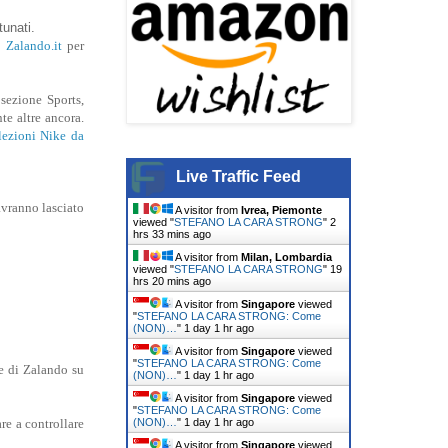
tunati.
b
Zalando.it
per
sezione Sports,
te altre ancora.
lezioni Nike da
Live Traffic Feed
avranno lasciato
A visitor from
Ivrea, Piemonte
viewed "
STEFANO LA CARA STRONG
"
2
hrs 33 mins ago
A visitor from
Milan, Lombardia
viewed "
STEFANO LA CARA STRONG
"
19
hrs 20 mins ago
A visitor from
Singapore
viewed
"
STEFANO LA CARA STRONG: Come
(NON)…
"
1 day 1 hr ago
A visitor from
Singapore
viewed
"
STEFANO LA CARA STRONG: Come
e di Zalando su
(NON)…
"
1 day 1 hr ago
A visitor from
Singapore
viewed
"
STEFANO LA CARA STRONG: Come
(NON)…
"
1 day 1 hr ago
re a controllare
A visitor from
Singapore
viewed