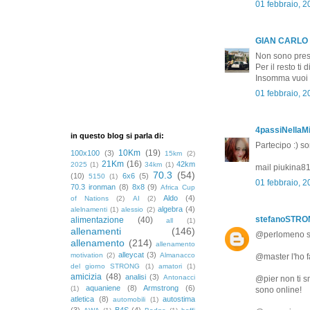
01 febbraio, 
GIAN CARLO
Non sono pres
Per il resto ti
Insomma vuoi c
01 febbraio, 
4passiNellaMi
in questo blog si parla di:
Partecipo :) s
10Km
(19)
100x100
(3)
15km
(2)
21Km
(16)
42km
2025
(1)
34km
(1)
mail piukina
70.3
(54)
(10)
6x6
(5)
5150
(1)
01 febbraio, 
70.3 ironman
(8)
8x8
(9)
Africa Cup
Aldo
(4)
of Nations
(2)
AI
(2)
algebra
(4)
alelnamenti
(1)
alessio
(2)
stefanoSTR
alimentazione
(40)
all
(1)
allenamenti
(146)
@perlomeno se 
allenamento
(214)
allenamento
alleycat
(3)
motivation
(2)
Almanacco
@master l'ho f
del giorno STRONG
(1)
amatori
(1)
amicizia
(48)
analisi
(3)
Antonacci
@pier non ti s
aquaniene
(8)
Armstrong
(6)
(1)
sono online!
atletica
(8)
autostima
automobili
(1)
(3)
B4S
(4)