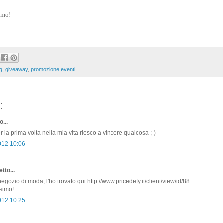
e mo!
g
,
giveaway
,
promozione eventi
:
o...
 la prima volta nella mia vita riesco a vincere qualcosa ;-)
2012 10:06
tto...
gozio di moda, l'ho trovato qui http://www.pricedefy.it/client/view/id/88
ssimo!
2012 10:25