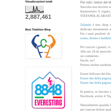
Visualizzazioni totali
Per tutti i lettori del 
Stavolta non dovrete n
Innanzitutto il regalo
2,887,461
STEFANOLACARAST
Zalando
è uno shop on
dedicata interamente a 
Best Triathlon Blog
Fra i tanti prodotti d
uomo, donna e bambin
Per vincere i guanti, v
Alle ore 24 di mercoled
un commento.
Facile, no?
Potrete inoltre usufruir
Essere follower del bl
Essere fan della pa
Essere fan della pagin
In pratica, se lasci
Facebook, avrete 4 "big
Naturalmente quando la
per ciascun lettore qua