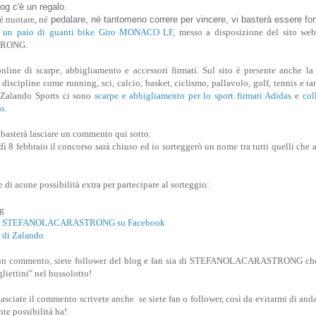
blog c'è un regalo.
é nuotare, né
pedalare, né tantomeno correre per vincere, vi basterà essere for
,
un paio di guanti bike Giro MONACO LF
, messo a disposizione del sito we
RONG.
line di scarpe, abbigliamento e accessori firmati. Sul sito è presente anche la 
discipline come running, sci, calcio, basket, ciclismo, pallavolo, golf, tennis e tan
i Zalando Sports ci sono
scarpe e abbigliamento per lo sport firmati Adidas
e
col
o.
i basterà lasciare un commento qui sotto.
ì 8 febbraio il concorso sarà chiuso ed io sorteggerò un nome tra tutti quelli che 
e di acune possibilità extra per partecipare al sorteggio:
og
gina STEFANOLACARASTRONG su Facebook
a di Zalando
ate un commento, siete follower del blog e fan sia di STEFANOLACARASTRONG ch
liettini" nel bussolotto!
sciate il commento scrivete anche se siete fan o follower, così da evitarmi di anda
nte possibilità ha!