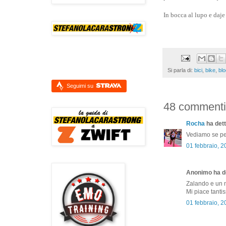
In bocca al lupo e daj
Si parla di:
bici
,
bike
,
blo
Seguimi su
48 commenti
Rocha
ha dett
Vediamo se per
01 febbraio, 
Anonimo ha de
Zalando e un ne
Mi piace tanti
01 febbraio, 