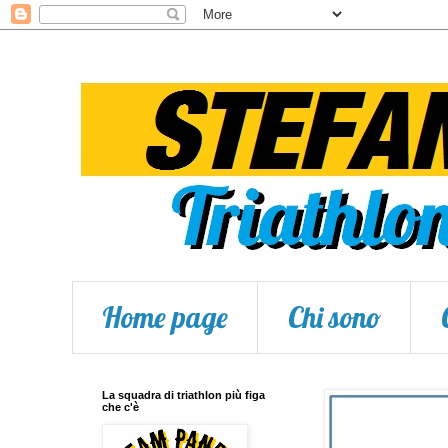
Home page
Chi sono
La squadra di triathlon più figa
che c'è