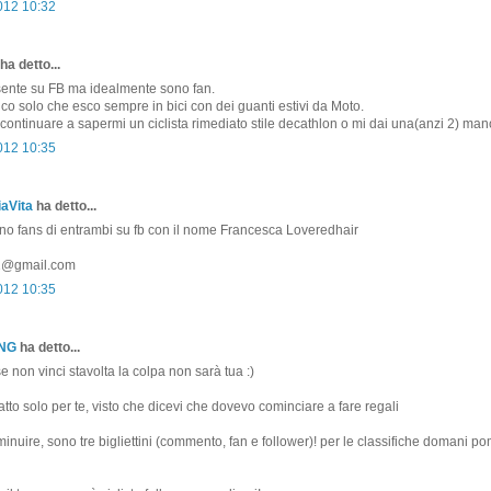
2012 10:32
ha detto...
ente su FB ma idealmente sono fan.
 dico solo che esco sempre in bici con dei guanti estivi da Moto.
ontinuare a sapermi un ciclista rimediato stile decathlon o mi dai una(anzi 2) man
2012 10:35
aVita
ha detto...
ono fans di entrambi su fb con il nome Francesca Loveredhair
81@gmail.com
2012 10:35
ONG
ha detto...
non vinci stavolta la colpa non sarà tua :)
atto solo per te, visto che dicevi che dovevo cominciare a fare regali
minuire, sono tre bigliettini (commento, fan e follower)! per le classifiche domani p