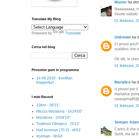
Master
ha dett
Naaaaaaaa, ma
Giusto sabato 
Translate My Blog
01 febbraio, 
Powered by
Translate
Unknown
ha d
Ci provo anch'i
Cerca nel blog
scaldino che in
Oh stè, le class
01 febbraio, 
Prossime gare in programma
14.06.2026 - IronMan
Marialice
ha de
Klagenfurt
ci provo! per i
marialice pompi
I miei Record
rosaspina86@
10Km - 36'31"
01 febbraio, 
Mezza Maratona - 1h24'00"
Maratona - 2h59'14"
Semper Ada
Triathlon Olimpico - 2h12'
Carini, è che i
Half Ironman (70.3) - 4h51'
Senti, ma se li
Ironman - 9h34'