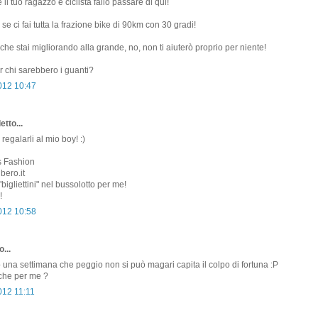
l tuo ragazzo è ciclista fallo passare di qui!
e ci fai tutta la frazione bike di 90km con 30 gradi!
che stai migliorando alla grande, no, non ti aiuterò proprio per niente!
 chi sarebbero i guanti?
2012 10:47
etto...
 regalarli al mio boy! :)
s Fashion
bero.it
"bigliettini" nel bussolotto per me!
!
2012 10:58
...
o una settimana che peggio non si può magari capita il colpo di fortuna :P
nche per me ?
012 11:11