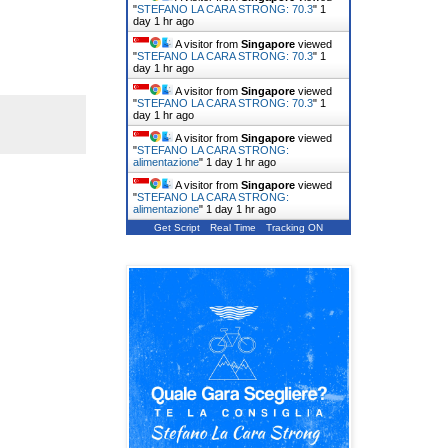
"
STEFANO LA CARA STRONG: 70.3
"
1
day 1 hr ago
A visitor from
Singapore
viewed
"
STEFANO LA CARA STRONG: 70.3
"
1
day 1 hr ago
A visitor from
Singapore
viewed
"
STEFANO LA CARA STRONG: 70.3
"
1
day 1 hr ago
A visitor from
Singapore
viewed
"
STEFANO LA CARA STRONG:
alimentazione
"
1 day 1 hr ago
A visitor from
Singapore
viewed
"
STEFANO LA CARA STRONG:
alimentazione
"
1 day 1 hr ago
Get Script
Real Time
Tracking ON