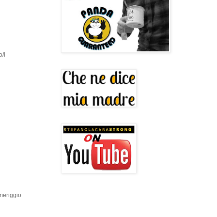
o/i
omeriggio