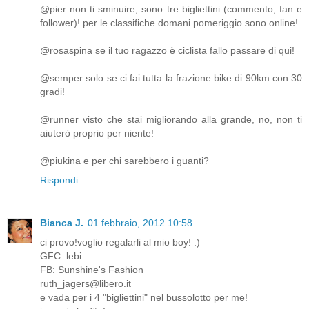
@pier non ti sminuire, sono tre bigliettini (commento, fan e
follower)! per le classifiche domani pomeriggio sono online!
@rosaspina se il tuo ragazzo è ciclista fallo passare di qui!
@semper solo se ci fai tutta la frazione bike di 90km con 30
gradi!
@runner visto che stai migliorando alla grande, no, non ti
aiuterò proprio per niente!
@piukina e per chi sarebbero i guanti?
Rispondi
Bianca J.
01 febbraio, 2012 10:58
ci provo!voglio regalarli al mio boy! :)
GFC: lebi
FB: Sunshine's Fashion
ruth_jagers@libero.it
e vada per i 4 "bigliettini" nel bussolotto per me!