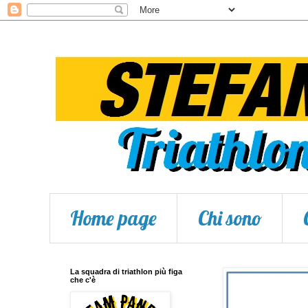
Home page
Chi sono
La squadra di triathlon più figa
che c'è