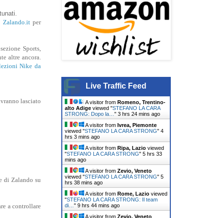
tunati.
b
Zalando.it
per
sezione Sports,
te altre ancora.
lezioni Nike da
Live Traffic Feed
avranno lasciato
A visitor from
Romeno, Trentino-
alto Adige
viewed "
STEFANO LA CARA
STRONG: Dopo la…
"
3 hrs 24 mins ago
A visitor from
Ivrea, Piemonte
viewed "
STEFANO LA CARA STRONG
"
4
hrs 3 mins ago
A visitor from
Ripa, Lazio
viewed
"
STEFANO LA CARA STRONG
"
5 hrs 33
mins ago
A visitor from
Zevio, Veneto
viewed "
STEFANO LA CARA STRONG
"
5
e di Zalando su
hrs 38 mins ago
A visitor from
Rome, Lazio
viewed
"
STEFANO LA CARA STRONG: Il team
di…
"
9 hrs 44 mins ago
re a controllare
A visitor from
Zevio, Veneto