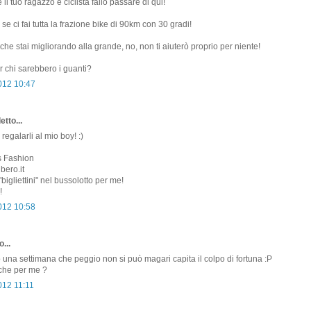
l tuo ragazzo è ciclista fallo passare di qui!
e ci fai tutta la frazione bike di 90km con 30 gradi!
che stai migliorando alla grande, no, non ti aiuterò proprio per niente!
 chi sarebbero i guanti?
2012 10:47
etto...
 regalarli al mio boy! :)
s Fashion
bero.it
"bigliettini" nel bussolotto per me!
!
2012 10:58
...
o una settimana che peggio non si può magari capita il colpo di fortuna :P
nche per me ?
012 11:11