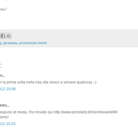
e mo!
g
,
giveaway
,
promozione eventi
:
o...
 la prima volta nella mia vita riesco a vincere qualcosa ;-)
2012 10:06
tto...
gozio di moda, l'ho trovato qui http://www.pricedefy.it/client/view/id/88
ssimo!
2012 10:25