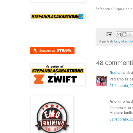
In bocca al lupo e daj
Si parla di:
bici
,
bike
,
blo
Seguimi su
48 commenti
Rocha
ha dett
Vediamo se per
01 febbraio, 
Anonimo ha de
Zalando e un ne
Mi piace tanti
01 febbraio, 