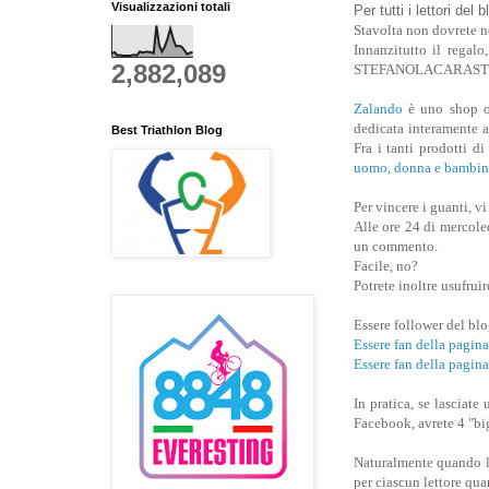
Visualizzazioni totali
Per tutti i lettori del 
Stavolta non dovrete n
Innanzitutto il regalo
2,882,089
STEFANOLACARAST
Zalando
è uno shop on
dedicata interamente a 
Best Triathlon Blog
Fra i tanti prodotti d
uomo, donna e bambin
Per vincere i guanti, v
Alle ore 24 di mercoled
un commento.
Facile, no?
Potrete inoltre usufruir
Essere follower del bl
Essere fan della pa
Essere fan della pagin
In pratica, se lasci
Facebook, avrete 4 "big
Naturalmente quando la
per ciascun lettore qua