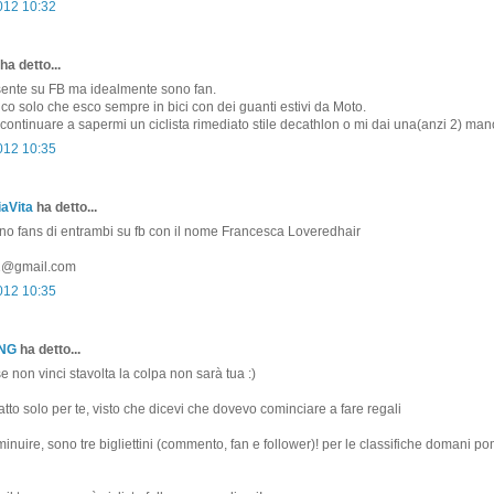
2012 10:32
ha detto...
ente su FB ma idealmente sono fan.
 dico solo che esco sempre in bici con dei guanti estivi da Moto.
ontinuare a sapermi un ciclista rimediato stile decathlon o mi dai una(anzi 2) man
2012 10:35
aVita
ha detto...
ono fans di entrambi su fb con il nome Francesca Loveredhair
81@gmail.com
2012 10:35
ONG
ha detto...
non vinci stavolta la colpa non sarà tua :)
atto solo per te, visto che dicevi che dovevo cominciare a fare regali
minuire, sono tre bigliettini (commento, fan e follower)! per le classifiche domani p