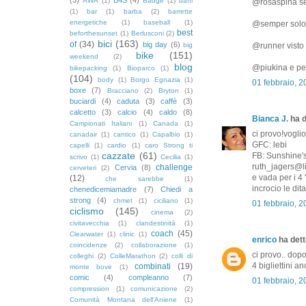
AWA
(1)
Badge
(1)
baffi
@rosaspina se i
(1)
bar
(1)
barba
(2)
barrette
energetiche
(1)
baseball
(1)
@semper solo s
best
beforthesunset
(1)
Berlusconi
(2)
bici
(163)
of
(34)
big day
(6)
big
@runner visto 
bike
(151)
weekend
(2)
blog
@piukina e per
bikepacking
(1)
Bioparco
(1)
(104)
body
(1)
Borgo Egnazia
(1)
01 febbraio, 
boxe
(7)
Bracciano
(2)
Bryton
(1)
buciardi
(4)
caduta
(3)
caffè
(3)
calcetto
(3)
calcio
(4)
caldo
(8)
Bianca J.
ha d
Campionati Italiani
(1)
Canada
(1)
ci provo!voglio
canadair
(1)
cantico
(1)
Capalbio
(1)
GFC: lebi
capelli
(1)
cardio
(1)
caro Strong ti
cazzate
(61)
FB: Sunshine'
scrivo
(1)
Cecilia
(1)
ruth_jagers@li
challenge
Cervia
(8)
cerveteri
(2)
e vada per i 4 
(12)
che sarebbe
(1)
incrocio le dita
chenedicemiamadre
(7)
Chiedi a
strong
(4)
chmet
(1)
ciciliano
(1)
01 febbraio, 
ciclismo
(145)
cinema
(2)
civitavecchia
(1)
clandestinità
(1)
coach
(45)
Clearwater
(1)
clinic
(1)
enrico
ha detto
coincidenze
(2)
collaborazione
(1)
ci provo.. dop
colleghi
(2)
ColleMarathon
(2)
colli di
4 bigliettini a
combinati
(19)
monte bove
(1)
comic
(4)
compleanno
(7)
01 febbraio, 2
compression
(1)
comunicazione
(2)
Comunità Montana dell'Aniene
(1)