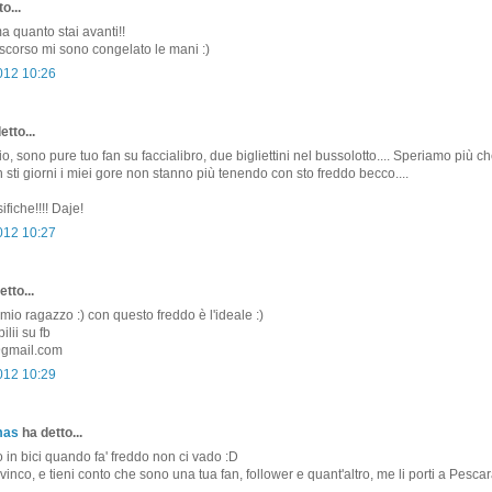
o...
 quanto stai avanti!!
scorso mi sono congelato le mani :)
2012 10:26
etto...
o, sono pure tuo fan su faccialibro, due bigliettini nel bussolotto.... Speriamo più ch
 sti giorni i miei gore non stanno più tenendo con sto freddo becco....
ifiche!!!! Daje!
2012 10:27
tto...
l mio ragazzo :) con questo freddo è l'ideale :)
lii su fb
gmail.com
2012 10:29
mas
ha detto...
o in bici quando fa' freddo non ci vado :D
 vinco, e tieni conto che sono una tua fan, follower e quant'altro, me li porti a Pesca