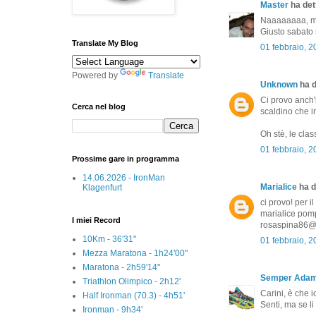
Master
ha dett
Naaaaaaaa, ma
Giusto sabato 
Translate My Blog
01 febbraio, 
Powered by
Translate
Unknown
ha d
Ci provo anch'i
Cerca nel blog
scaldino che in
Oh stè, le class
01 febbraio, 
Prossime gare in programma
14.06.2026 - IronMan
Marialice
ha de
Klagenfurt
ci provo! per i
marialice pompi
I miei Record
rosaspina86@
10Km - 36'31"
01 febbraio, 
Mezza Maratona - 1h24'00"
Maratona - 2h59'14"
Semper Ada
Triathlon Olimpico - 2h12'
Carini, è che i
Half Ironman (70.3) - 4h51'
Senti, ma se li
Ironman - 9h34'