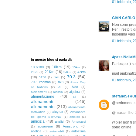
01 febbraio, 
GIAN CARLO
Non sono pres
Per il resto ti
Insomma vuoi c
01 febbraio, 
4passiNellaMi
in questo blog si parla di:
Partecipo :) s
10Km
(19)
100x100
(3)
15km
(2)
21Km
(16)
42km
2025
(1)
34km
(1)
mail piukina
70.3
(54)
(10)
6x6
(5)
5150
(1)
01 febbraio, 
70.3 ironman
(8)
8x8
(9)
Africa Cup
Aldo
(4)
of Nations
(2)
AI
(2)
algebra
(4)
alelnamenti
(1)
alessio
(2)
stefanoSTR
alimentazione
(40)
all
(1)
allenamenti
(146)
@perlomeno se 
allenamento
(213)
allenamento
alleycat
(3)
motivation
(2)
Almanacco
@master l'ho f
del giorno STRONG
(1)
amatori
(1)
amicizia
(48)
analisi
(3)
Antonacci
@pier non ti s
aquaniene
(8)
Armstrong
(6)
(1)
sono online!
atletica
(8)
autostima
automobili
(1)
(3)
B4S
(4)