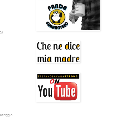
o/i
omeriggio