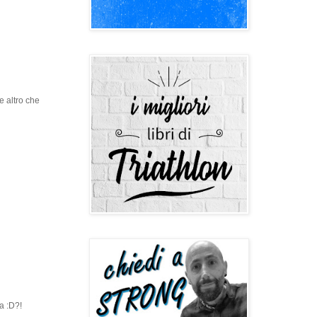
e altro che
ra :D?!