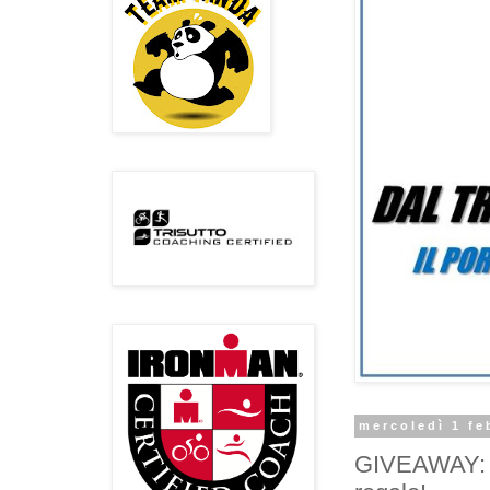
mercoledì 1 fe
GIVEAWAY: Gu