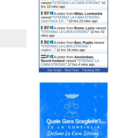
viewed "
STEFANO LA CARA STRONG
"
10
hrs 19 mins ago
A visitor from
Milan, Lombardia
viewed "
STEFANO LA CARA STRONG:
Zoot Force 3.0…
"
10 hrs 23 mins ago
A visitor from
Rome, Lazio
viewed
"
STEFANO LA CARA STRONG
"
10 hrs 42
mins ago
A visitor from
Bari, Puglia
viewed
"
STEFANO LA CARA STRONG: I
migliori…
"
11 hrs 16 mins ago
A visitor from
Amsterdam,
Noord-holland
viewed "
STEFANO LA
CARA STRONG
"
17 hrs 4 mins ago
Get Script
Real Time
Tracking ON