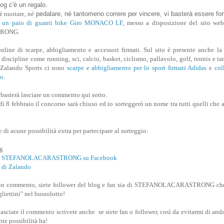
blog c'è un regalo.
é nuotare, né
pedalare, né tantomeno correre per vincere, vi basterà essere for
,
un paio di guanti bike Giro MONACO LF
, messo a disposizione del sito we
RONG.
line di scarpe, abbigliamento e accessori firmati. Sul sito è presente anche la 
discipline come running, sci, calcio, basket, ciclismo, pallavolo, golf, tennis e tan
i Zalando Sports ci sono
scarpe e abbigliamento per lo sport firmati Adidas
e
col
o.
i basterà lasciare un commento qui sotto.
ì 8 febbraio il concorso sarà chiuso ed io sorteggerò un nome tra tutti quelli che 
e di acune possibilità extra per partecipare al sorteggio:
og
gina STEFANOLACARASTRONG su Facebook
a di Zalando
ate un commento, siete follower del blog e fan sia di STEFANOLACARASTRONG ch
liettini" nel bussolotto!
sciate il commento scrivete anche se siete fan o follower, così da evitarmi di anda
nte possibilità ha!