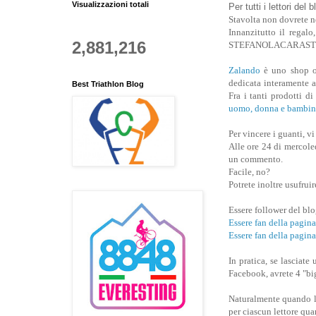
Visualizzazioni totali
Per tutti i lettori del 
Stavolta non dovrete n
Innanzitutto il regalo
2,881,216
STEFANOLACARAST
Zalando
è uno shop on
dedicata interamente a 
Best Triathlon Blog
Fra i tanti prodotti d
uomo, donna e bambin
Per vincere i guanti, v
Alle ore 24 di mercoled
un commento.
Facile, no?
Potrete inoltre usufruir
Essere follower del bl
Essere fan della pa
Essere fan della pagin
In pratica, se lasci
Facebook, avrete 4 "big
Naturalmente quando la
per ciascun lettore qua