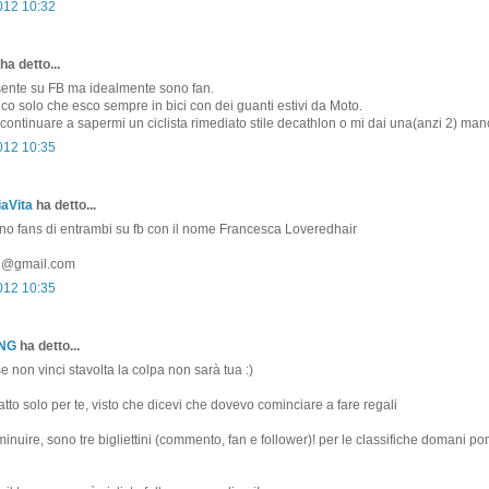
2012 10:32
ha detto...
ente su FB ma idealmente sono fan.
 dico solo che esco sempre in bici con dei guanti estivi da Moto.
ontinuare a sapermi un ciclista rimediato stile decathlon o mi dai una(anzi 2) man
2012 10:35
aVita
ha detto...
ono fans di entrambi su fb con il nome Francesca Loveredhair
81@gmail.com
2012 10:35
ONG
ha detto...
non vinci stavolta la colpa non sarà tua :)
atto solo per te, visto che dicevi che dovevo cominciare a fare regali
minuire, sono tre bigliettini (commento, fan e follower)! per le classifiche domani p