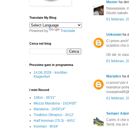
Master
ha dett
Naaaaaaaa, ma
Giusto sabato 
Translate My Blog
01 febbraio, 
Powered by
Translate
Unknown
ha d
Ci provo anch'i
Cerca nel blog
scaldino che in
Oh stè, le class
01 febbraio, 
Prossime gare in programma
14.06.2026 - IronMan
Marialice
ha de
Klagenfurt
ci provo! per i
marialice pompi
I miei Record
rosaspina86@
10Km - 36'31"
01 febbraio, 
Mezza Maratona - 1h24'00"
Maratona - 2h59'14"
Semper Ada
Triathlon Olimpico - 2h12'
Carini, è che i
Half Ironman (70.3) - 4h51'
Senti, ma se li
Ironman - 9h34'