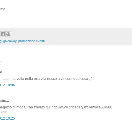
e mo!
g
,
giveaway
,
promozione eventi
:
o...
 la prima volta nella mia vita riesco a vincere qualcosa ;-)
2012 10:06
tto...
gozio di moda, l'ho trovato qui http://www.pricedefy.it/client/view/id/88
ssimo!
2012 10:25