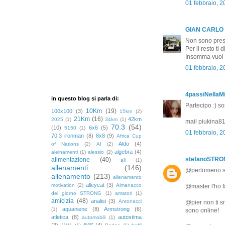
01 febbraio, 
GIAN CARLO
Non sono pres
Per il resto ti
Insomma vuoi c
01 febbraio, 
4passiNellaMi
in questo blog si parla di:
Partecipo :) s
10Km
(19)
100x100
(3)
15km
(2)
21Km
(16)
42km
2025
(1)
34km
(1)
mail piukina
70.3
(54)
(10)
6x6
(5)
5150
(1)
01 febbraio, 
70.3 ironman
(8)
8x8
(9)
Africa Cup
Aldo
(4)
of Nations
(2)
AI
(2)
algebra
(4)
alelnamenti
(1)
alessio
(2)
stefanoSTR
alimentazione
(40)
all
(1)
allenamenti
(146)
@perlomeno se 
allenamento
(213)
allenamento
alleycat
(3)
motivation
(2)
Almanacco
@master l'ho f
del giorno STRONG
(1)
amatori
(1)
amicizia
(48)
analisi
(3)
Antonacci
@pier non ti s
aquaniene
(8)
Armstrong
(6)
(1)
sono online!
atletica
(8)
autostima
automobili
(1)
(3)
B4S
(4)