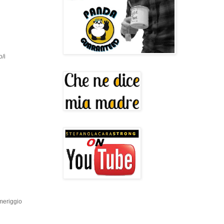
o/i
omeriggio