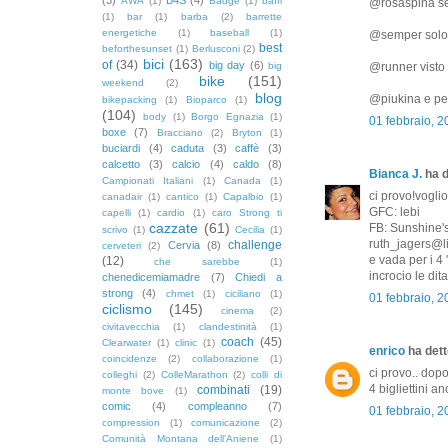
AWA
(1)
Badge
(1)
baffi
@rosaspina se i
(1)
bar
(1)
barba
(2)
barrette
energetiche
(1)
baseball
(1)
@semper solo s
best
beforthesunset
(1)
Berlusconi
(2)
bici
(163)
of
(34)
big day
(6)
big
@runner visto 
bike
(151)
weekend
(2)
blog
@piukina e per
bikepacking
(1)
Bioparco
(1)
(104)
body
(1)
Borgo Egnazia
(1)
01 febbraio, 
boxe
(7)
Bracciano
(2)
Bryton
(1)
buciardi
(4)
caduta
(3)
caffè
(3)
calcetto
(3)
calcio
(4)
caldo
(8)
Bianca J.
ha d
Campionati Italiani
(1)
Canada
(1)
ci provo!voglio
canadair
(1)
cantico
(1)
Capalbio
(1)
GFC: lebi
capelli
(1)
cardio
(1)
caro Strong ti
cazzate
(61)
FB: Sunshine'
scrivo
(1)
Cecilia
(1)
ruth_jagers@li
challenge
Cervia
(8)
cerveteri
(2)
e vada per i 4 
(12)
che sarebbe
(1)
incrocio le dita
chenedicemiamadre
(7)
Chiedi a
strong
(4)
chmet
(1)
ciciliano
(1)
01 febbraio, 
ciclismo
(145)
cinema
(2)
civitavecchia
(1)
clandestinità
(1)
coach
(45)
Clearwater
(1)
clinic
(1)
enrico
ha detto
coincidenze
(2)
collaborazione
(1)
ci provo.. dop
colleghi
(2)
ColleMarathon
(2)
colli di
4 bigliettini a
combinati
(19)
monte bove
(1)
comic
(4)
compleanno
(7)
01 febbraio, 2
compression
(1)
comunicazione
(2)
Comunità Montana dell'Aniene
(1)