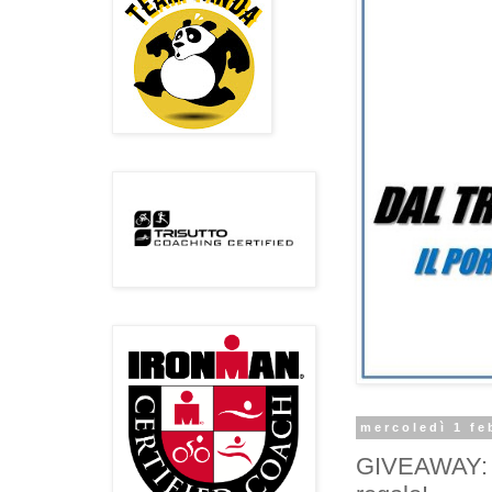
mercoledì 1 fe
GIVEAWAY: Gu