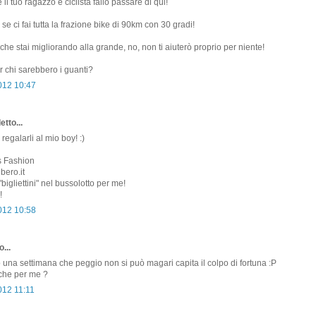
l tuo ragazzo è ciclista fallo passare di qui!
e ci fai tutta la frazione bike di 90km con 30 gradi!
che stai migliorando alla grande, no, non ti aiuterò proprio per niente!
 chi sarebbero i guanti?
2012 10:47
etto...
 regalarli al mio boy! :)
s Fashion
bero.it
"bigliettini" nel bussolotto per me!
!
2012 10:58
...
o una settimana che peggio non si può magari capita il colpo di fortuna :P
nche per me ?
012 11:11