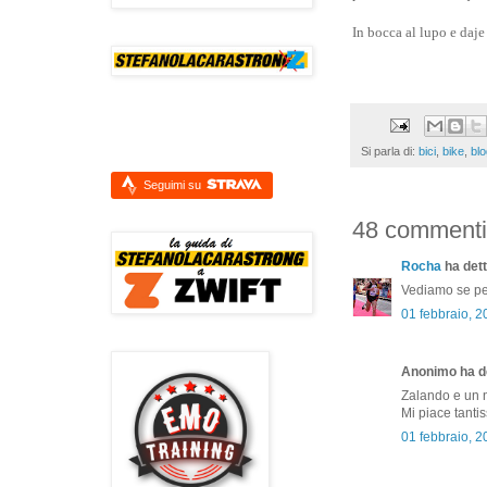
In bocca al lupo e daj
Si parla di:
bici
,
bike
,
blo
Seguimi su
48 commenti
Rocha
ha dett
Vediamo se per
01 febbraio, 
Anonimo ha de
Zalando e un ne
Mi piace tanti
01 febbraio, 