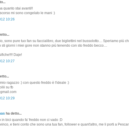
o...
 quanto stai avanti!!
scorso mi sono congelato le mani :)
2012 10:26
etto...
o, sono pure tuo fan su faccialibro, due bigliettini nel bussolotto.... Speriamo più ch
 sti giorni i miei gore non stanno più tenendo con sto freddo becco....
ifiche!!!! Daje!
2012 10:27
tto...
l mio ragazzo :) con questo freddo è l'ideale :)
lii su fb
gmail.com
2012 10:29
mas
ha detto...
o in bici quando fa' freddo non ci vado :D
 vinco, e tieni conto che sono una tua fan, follower e quant'altro, me li porti a Pesca