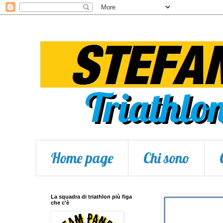
Home page
Chi sono
La squadra di triathlon più figa
che c'è