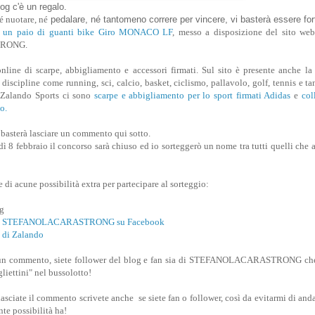
blog c'è un regalo.
é nuotare, né
pedalare, né tantomeno correre per vincere, vi basterà essere for
,
un paio di guanti bike Giro MONACO LF
, messo a disposizione del sito we
RONG.
line di scarpe, abbigliamento e accessori firmati. Sul sito è presente anche la 
discipline come running, sci, calcio, basket, ciclismo, pallavolo, golf, tennis e tan
i Zalando Sports ci sono
scarpe e abbigliamento per lo sport firmati Adidas
e
col
o.
i basterà lasciare un commento qui sotto.
ì 8 febbraio il concorso sarà chiuso ed io sorteggerò un nome tra tutti quelli che 
e di acune possibilità extra per partecipare al sorteggio:
og
gina STEFANOLACARASTRONG su Facebook
a di Zalando
ate un commento, siete follower del blog e fan sia di STEFANOLACARASTRONG ch
liettini" nel bussolotto!
sciate il commento scrivete anche se siete fan o follower, così da evitarmi di anda
nte possibilità ha!