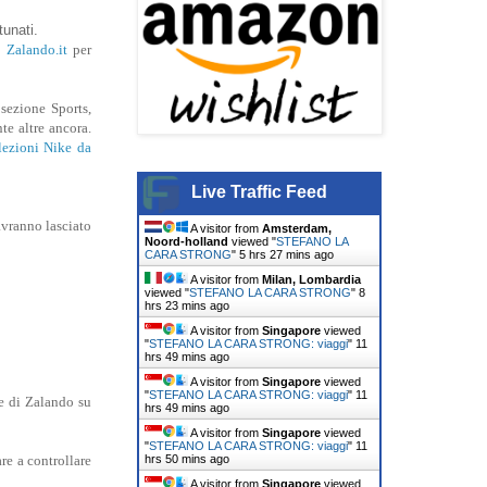
tunati.
b
Zalando.it
per
sezione Sports,
te altre ancora.
lezioni Nike da
Live Traffic Feed
avranno lasciato
A visitor from
Amsterdam,
Noord-holland
viewed "
STEFANO LA
CARA STRONG
"
5 hrs 27 mins ago
A visitor from
Milan, Lombardia
viewed "
STEFANO LA CARA STRONG
"
8
hrs 24 mins ago
A visitor from
Singapore
viewed
"
STEFANO LA CARA STRONG: viaggi
"
11
hrs 49 mins ago
A visitor from
Singapore
viewed
"
STEFANO LA CARA STRONG: viaggi
"
11
e di Zalando su
hrs 49 mins ago
A visitor from
Singapore
viewed
"
STEFANO LA CARA STRONG: viaggi
"
11
hrs 50 mins ago
re a controllare
A visitor from
Singapore
viewed