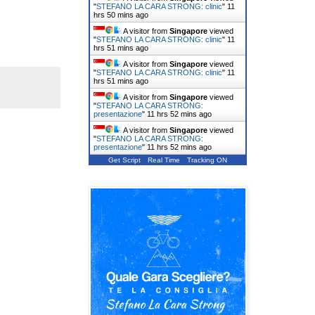
"
STEFANO LA CARA STRONG: clinic
"
11
hrs 50 mins ago
A visitor from
Singapore
viewed
"
STEFANO LA CARA STRONG: clinic
"
11
hrs 51 mins ago
A visitor from
Singapore
viewed
"
STEFANO LA CARA STRONG: clinic
"
11
hrs 51 mins ago
A visitor from
Singapore
viewed
"
STEFANO LA CARA STRONG:
presentazione
"
11 hrs 52 mins ago
A visitor from
Singapore
viewed
"
STEFANO LA CARA STRONG:
presentazione
"
11 hrs 52 mins ago
Get Script
Real Time
Tracking ON