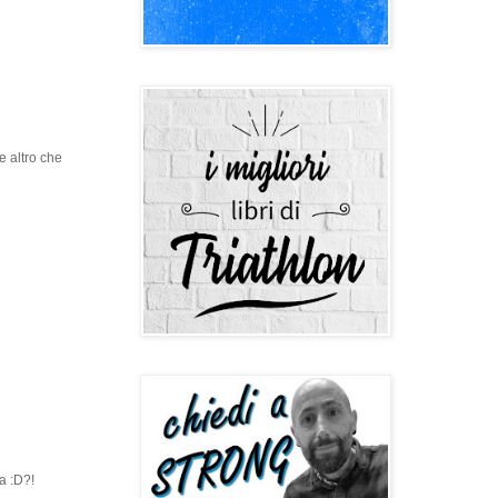
e altro che
ra :D?!