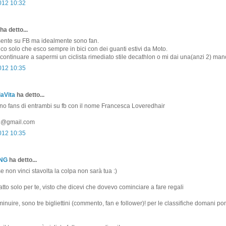
2012 10:32
ha detto...
ente su FB ma idealmente sono fan.
 dico solo che esco sempre in bici con dei guanti estivi da Moto.
ontinuare a sapermi un ciclista rimediato stile decathlon o mi dai una(anzi 2) man
2012 10:35
aVita
ha detto...
ono fans di entrambi su fb con il nome Francesca Loveredhair
81@gmail.com
2012 10:35
ONG
ha detto...
non vinci stavolta la colpa non sarà tua :)
atto solo per te, visto che dicevi che dovevo cominciare a fare regali
minuire, sono tre bigliettini (commento, fan e follower)! per le classifiche domani p