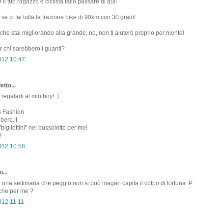
l tuo ragazzo è ciclista fallo passare di qui!
e ci fai tutta la frazione bike di 90km con 30 gradi!
che stai migliorando alla grande, no, non ti aiuterò proprio per niente!
 chi sarebbero i guanti?
2012 10:47
etto...
 regalarli al mio boy! :)
s Fashion
bero.it
"bigliettini" nel bussolotto per me!
!
2012 10:58
...
o una settimana che peggio non si può magari capita il colpo di fortuna :P
nche per me ?
012 11:11