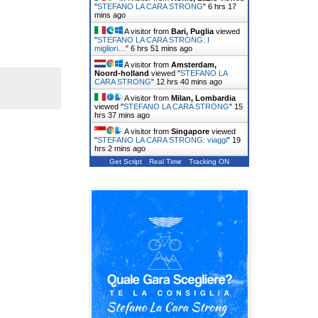
"
STEFANO LA CARA STRONG
"
6 hrs 17
mins ago
A visitor from
Bari, Puglia
viewed
"
STEFANO LA CARA STRONG: I
migliori…
"
6 hrs 51 mins ago
A visitor from
Amsterdam,
Noord-holland
viewed "
STEFANO LA
CARA STRONG
"
12 hrs 40 mins ago
A visitor from
Milan, Lombardia
viewed "
STEFANO LA CARA STRONG
"
15
hrs 37 mins ago
A visitor from
Singapore
viewed
"
STEFANO LA CARA STRONG: viaggi
"
19
hrs 2 mins ago
Get Script
Real Time
Tracking ON