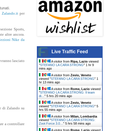
tunati.
b
Zalando.it
per
sezione Sports,
te altre ancora.
lezioni Nike da
Live Traffic Feed
avranno lasciato
A visitor from
Ripa, Lazio
viewed
"
STEFANO LA CARA STRONG
"
1 hr 9
mins ago
A visitor from
Zevio, Veneto
viewed "
STEFANO LA CARA STRONG
"
1
hr 13 mins ago
A visitor from
Rome, Lazio
viewed
"
STEFANO LA CARA STRONG: Il team
di…
"
5 hrs 20 mins ago
A visitor from
Zevio, Veneto
viewed "
STEFANO LA CARA STRONG
"
5
e di Zalando su
hrs 55 mins ago
A visitor from
Milan, Lombardia
viewed "
STEFANO LA CARA STRONG:
Zoot Force 3.0…
"
5 hrs 59 mins ago
re a controllare
A visitor from
Rome, Lazio
viewed