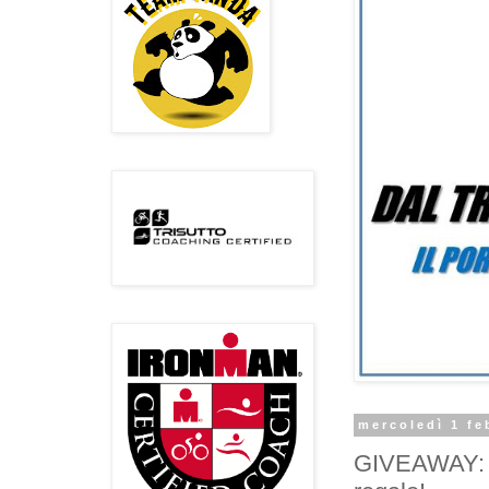
mercoledì 1 fe
GIVEAWAY: Gu