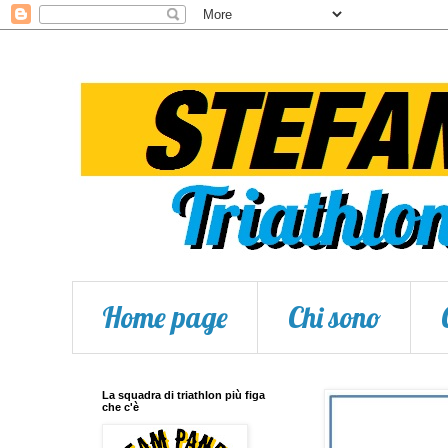
Home page
Chi sono
La squadra di triathlon più figa
che c'è