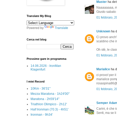
Master
ha dett
Naaaaaaaa, ma
Giusto sabato 
Translate My Blog
01 febbraio, 
Powered by
Translate
Unknown
ha d
Ci provo anch'i
Cerca nel blog
scaldino che in
Oh stè, le class
01 febbraio, 
Prossime gare in programma
14.06.2026 - IronMan
Marialice
ha de
Klagenfurt
ci provo! per i
marialice pompi
I miei Record
rosaspina86@
10Km - 36'31"
01 febbraio, 
Mezza Maratona - 1h24'00"
Maratona - 2h59'14"
Semper Ada
Triathlon Olimpico - 2h12'
Carini, è che i
Half Ironman (70.3) - 4h51'
Senti, ma se li
Ironman - 9h34'