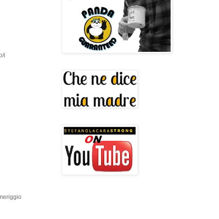
o/i
omeriggio