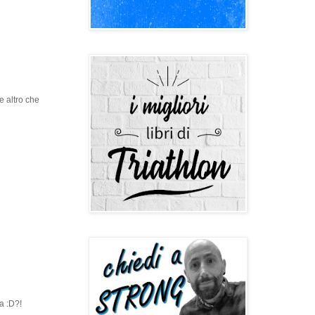
e altro che
ra :D?!