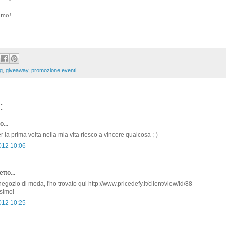
e mo!
g
,
giveaway
,
promozione eventi
:
o...
 la prima volta nella mia vita riesco a vincere qualcosa ;-)
2012 10:06
tto...
gozio di moda, l'ho trovato qui http://www.pricedefy.it/client/view/id/88
ssimo!
2012 10:25