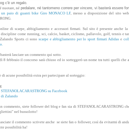
blog c'è un regalo.
é nuotare, né
pedalare, né tantomeno correre per vincere, vi basterà essere for
,
un paio di guanti bike Giro MONACO LF
, messo a disposizione del sito we
RONG.
line di scarpe, abbigliamento e accessori firmati. Sul sito è presente anche la 
discipline come running, sci, calcio, basket, ciclismo, pallavolo, golf, tennis e tan
i Zalando Sports ci sono
scarpe e abbigliamento per lo sport firmati Adidas
e
col
o.
i basterà lasciare un commento qui sotto.
ì 8 febbraio il concorso sarà chiuso ed io sorteggerò un nome tra tutti quelli che 
e di acune possibilità extra per partecipare al sorteggio:
og
gina STEFANOLACARASTRONG su Facebook
a di Zalando
ate un commento, siete follower del blog e fan sia di STEFANOLACARASTRONG ch
liettini" nel bussolotto!
sciate il commento scrivete anche se siete fan o follower, così da evitarmi di anda
nte possibilità ha!