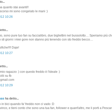
o...
 quanto stai avanti!!
scorso mi sono congelato le mani :)
2012 10:26
etto...
o, sono pure tuo fan su faccialibro, due bigliettini nel bussolotto.... Speriamo più ch
 sti giorni i miei gore non stanno più tenendo con sto freddo becco....
ifiche!!!! Daje!
2012 10:27
tto...
l mio ragazzo :) con questo freddo è l'ideale :)
lii su fb
gmail.com
2012 10:29
mas
ha detto...
o in bici quando fa' freddo non ci vado :D
 vinco, e tieni conto che sono una tua fan, follower e quant'altro, me li porti a Pesca