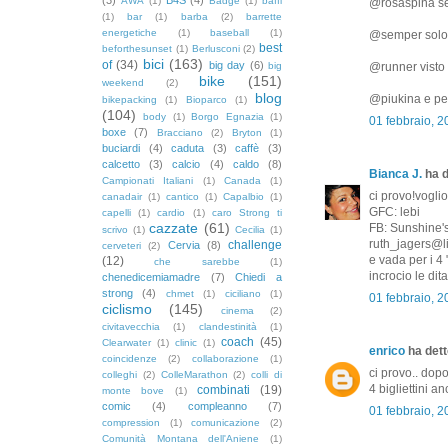
AWA
(1)
Badge
(1)
baffi
@rosaspina se i
(1)
bar
(1)
barba
(2)
barrette
energetiche
(1)
baseball
(1)
@semper solo s
best
beforthesunset
(1)
Berlusconi
(2)
bici
(163)
of
(34)
big day
(6)
big
@runner visto 
bike
(151)
weekend
(2)
blog
@piukina e per
bikepacking
(1)
Bioparco
(1)
(104)
body
(1)
Borgo Egnazia
(1)
01 febbraio, 
boxe
(7)
Bracciano
(2)
Bryton
(1)
buciardi
(4)
caduta
(3)
caffè
(3)
calcetto
(3)
calcio
(4)
caldo
(8)
Bianca J.
ha d
Campionati Italiani
(1)
Canada
(1)
ci provo!voglio
canadair
(1)
cantico
(1)
Capalbio
(1)
GFC: lebi
capelli
(1)
cardio
(1)
caro Strong ti
cazzate
(61)
FB: Sunshine'
scrivo
(1)
Cecilia
(1)
ruth_jagers@li
challenge
Cervia
(8)
cerveteri
(2)
e vada per i 4 
(12)
che sarebbe
(1)
incrocio le dita
chenedicemiamadre
(7)
Chiedi a
strong
(4)
chmet
(1)
ciciliano
(1)
01 febbraio, 
ciclismo
(145)
cinema
(2)
civitavecchia
(1)
clandestinità
(1)
coach
(45)
Clearwater
(1)
clinic
(1)
enrico
ha detto
coincidenze
(2)
collaborazione
(1)
ci provo.. dop
colleghi
(2)
ColleMarathon
(2)
colli di
4 bigliettini a
combinati
(19)
monte bove
(1)
comic
(4)
compleanno
(7)
01 febbraio, 2
compression
(1)
comunicazione
(2)
Comunità Montana dell'Aniene
(1)