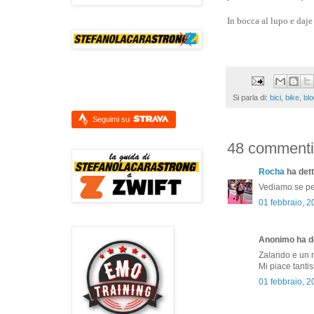
In bocca al lupo e daj
Si parla di:
bici
,
bike
,
blo
Seguimi su
48 commenti
Rocha
ha dett
Vediamo se per
01 febbraio, 
Anonimo ha de
Zalando e un ne
Mi piace tanti
01 febbraio, 