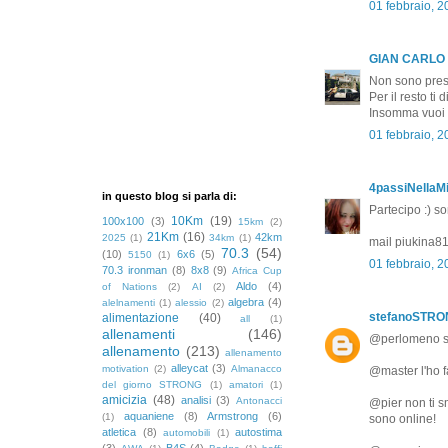
01 febbraio, 
GIAN CARLO
Non sono pres
Per il resto ti
Insomma vuoi c
01 febbraio, 
4passiNellaMi
in questo blog si parla di:
Partecipo :) s
10Km
(19)
100x100
(3)
15km
(2)
21Km
(16)
42km
2025
(1)
34km
(1)
mail piukina
70.3
(54)
(10)
6x6
(5)
5150
(1)
01 febbraio, 
70.3 ironman
(8)
8x8
(9)
Africa Cup
Aldo
(4)
of Nations
(2)
AI
(2)
algebra
(4)
alelnamenti
(1)
alessio
(2)
stefanoSTR
alimentazione
(40)
all
(1)
allenamenti
(146)
@perlomeno se 
allenamento
(213)
allenamento
alleycat
(3)
motivation
(2)
Almanacco
@master l'ho f
del giorno STRONG
(1)
amatori
(1)
amicizia
(48)
analisi
(3)
Antonacci
@pier non ti s
aquaniene
(8)
Armstrong
(6)
(1)
sono online!
atletica
(8)
autostima
automobili
(1)
(3)
B4S
(4)