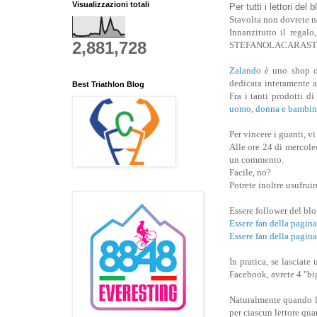
Visualizzazioni totali
Per tutti i lettori del 
Stavolta non dovrete n
Innanzitutto il regalo
2,881,728
STEFANOLACARAST
Zalando
è uno shop on
dedicata interamente a 
Best Triathlon Blog
Fra i tanti prodotti d
uomo, donna e bambin
Per vincere i guanti, v
Alle ore 24 di mercoled
un commento.
Facile, no?
Potrete inoltre usufruir
Essere follower del bl
Essere fan della pa
Essere fan della pagin
In pratica, se lasci
Facebook, avrete 4 "big
Naturalmente quando la
per ciascun lettore qua