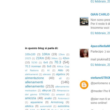
01 febbraio, 
GIAN CARLO
Non sono pres
Per il resto ti
Insomma vuoi c
01 febbraio, 
4passiNellaMi
in questo blog si parla di:
Partecipo :) s
10Km
(19)
100x100
(3)
15km
(2)
21Km
(16)
42km
2025
(1)
34km
(1)
mail piukina
70.3
(54)
(10)
6x6
(5)
5150
(1)
01 febbraio, 
70.3 ironman
(8)
8x8
(9)
Africa Cup
Aldo
(4)
of Nations
(2)
AI
(2)
algebra
(4)
alelnamenti
(1)
alessio
(2)
stefanoSTR
alimentazione
(40)
all
(1)
allenamenti
(146)
@perlomeno se 
allenamento
(213)
allenamento
alleycat
(3)
motivation
(2)
Almanacco
@master l'ho f
del giorno STRONG
(1)
amatori
(1)
amicizia
(48)
analisi
(3)
Antonacci
@pier non ti s
aquaniene
(8)
Armstrong
(6)
(1)
sono online!
atletica
(8)
autostima
automobili
(1)
(3)
B4S
(4)