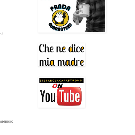
o/i
omeriggio