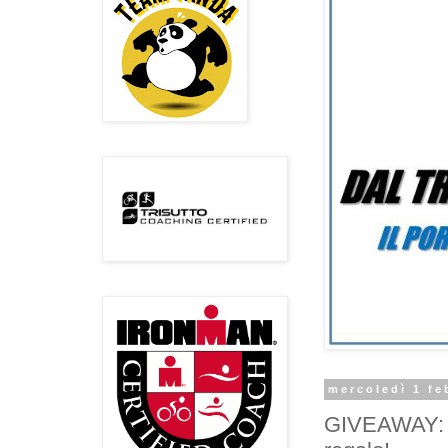
mercoledì 1 fe
GIVEAWAY: Gu