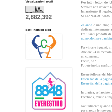
Visualizzazioni totali
Per tutti i lettori del 
Stavolta non dovrete n
Innanzitutto il regalo
2,882,392
STEFANOLACARAST
Zalando
è uno shop on
dedicata interamente a 
Best Triathlon Blog
Fra i tanti prodotti d
uomo, donna e bambin
Per vincere i guanti, v
Alle ore 24 di mercoled
un commento.
Facile, no?
Potrete inoltre usufruir
Essere follower del bl
Essere fan della pa
Essere fan della pagin
In pratica, se lasci
Facebook, avrete 4 "big
Naturalmente quando la
per ciascun lettore qua