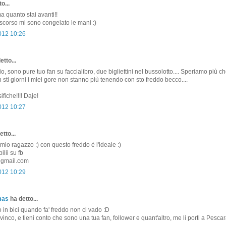
o...
 quanto stai avanti!!
scorso mi sono congelato le mani :)
2012 10:26
etto...
o, sono pure tuo fan su faccialibro, due bigliettini nel bussolotto.... Speriamo più ch
 sti giorni i miei gore non stanno più tenendo con sto freddo becco....
ifiche!!!! Daje!
2012 10:27
tto...
l mio ragazzo :) con questo freddo è l'ideale :)
lii su fb
gmail.com
2012 10:29
mas
ha detto...
o in bici quando fa' freddo non ci vado :D
 vinco, e tieni conto che sono una tua fan, follower e quant'altro, me li porti a Pesca