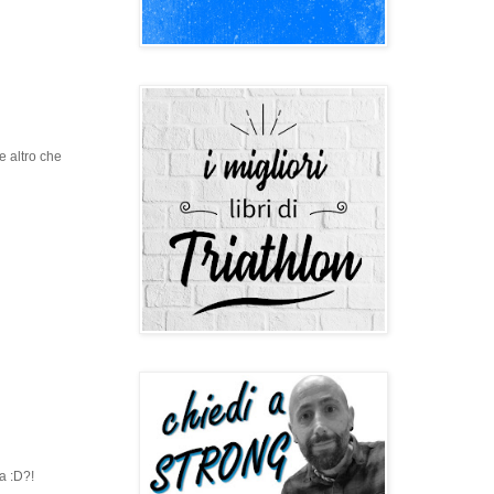
e altro che
ra :D?!