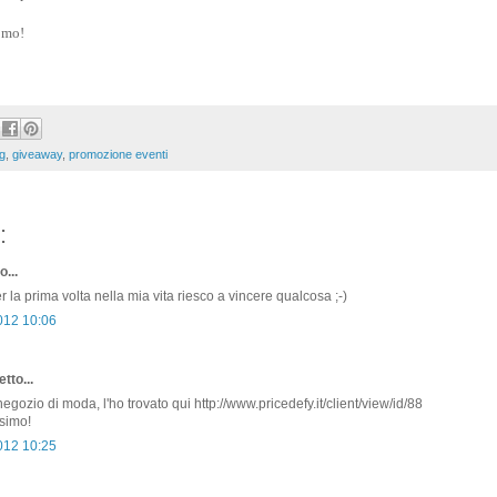
e mo!
g
,
giveaway
,
promozione eventi
:
o...
 la prima volta nella mia vita riesco a vincere qualcosa ;-)
2012 10:06
tto...
gozio di moda, l'ho trovato qui http://www.pricedefy.it/client/view/id/88
ssimo!
2012 10:25