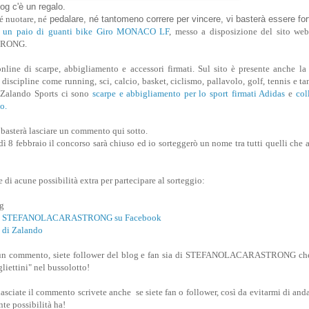
blog c'è un regalo.
é nuotare, né
pedalare, né tantomeno correre per vincere, vi basterà essere for
,
un paio di guanti bike Giro MONACO LF
, messo a disposizione del sito we
RONG.
line di scarpe, abbigliamento e accessori firmati. Sul sito è presente anche la 
discipline come running, sci, calcio, basket, ciclismo, pallavolo, golf, tennis e tan
i Zalando Sports ci sono
scarpe e abbigliamento per lo sport firmati Adidas
e
col
o.
i basterà lasciare un commento qui sotto.
ì 8 febbraio il concorso sarà chiuso ed io sorteggerò un nome tra tutti quelli che 
e di acune possibilità extra per partecipare al sorteggio:
og
gina STEFANOLACARASTRONG su Facebook
a di Zalando
ate un commento, siete follower del blog e fan sia di STEFANOLACARASTRONG ch
liettini" nel bussolotto!
sciate il commento scrivete anche se siete fan o follower, così da evitarmi di anda
nte possibilità ha!