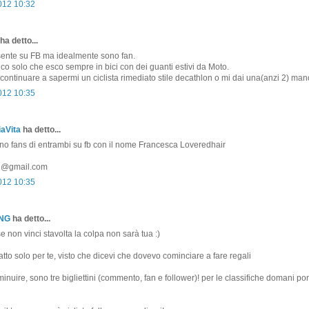
2012 10:32
ha detto...
ente su FB ma idealmente sono fan.
 dico solo che esco sempre in bici con dei guanti estivi da Moto.
ontinuare a sapermi un ciclista rimediato stile decathlon o mi dai una(anzi 2) man
2012 10:35
aVita
ha detto...
ono fans di entrambi su fb con il nome Francesca Loveredhair
81@gmail.com
2012 10:35
ONG
ha detto...
non vinci stavolta la colpa non sarà tua :)
atto solo per te, visto che dicevi che dovevo cominciare a fare regali
minuire, sono tre bigliettini (commento, fan e follower)! per le classifiche domani p