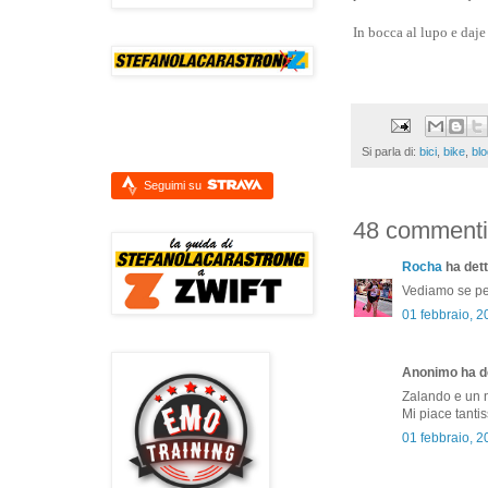
In bocca al lupo e daj
Si parla di:
bici
,
bike
,
blo
Seguimi su
48 commenti
Rocha
ha dett
Vediamo se per
01 febbraio, 
Anonimo ha de
Zalando e un ne
Mi piace tanti
01 febbraio, 