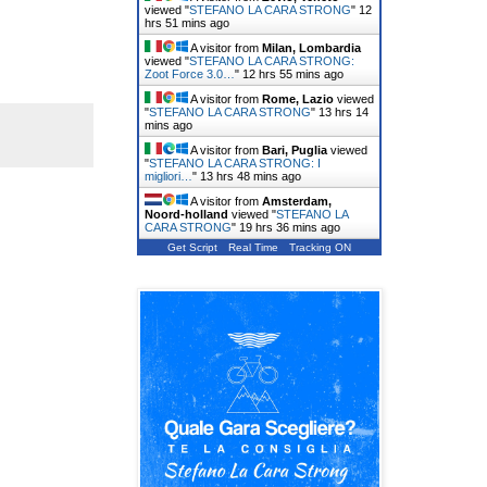
viewed "
STEFANO LA CARA STRONG
"
12
hrs 51 mins ago
A visitor from
Milan, Lombardia
viewed "
STEFANO LA CARA STRONG:
Zoot Force 3.0…
"
12 hrs 55 mins ago
A visitor from
Rome, Lazio
viewed
"
STEFANO LA CARA STRONG
"
13 hrs 14
mins ago
A visitor from
Bari, Puglia
viewed
"
STEFANO LA CARA STRONG: I
migliori…
"
13 hrs 48 mins ago
A visitor from
Amsterdam,
Noord-holland
viewed "
STEFANO LA
CARA STRONG
"
19 hrs 36 mins ago
Get Script
Real Time
Tracking ON