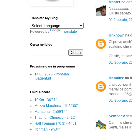
Master
ha dett
Naaaaaaaa, ma
Giusto sabato 
Translate My Blog
01 febbraio, 
Powered by
Translate
Unknown
ha d
Ci provo anch'i
Cerca nel blog
scaldino che in
Oh stè, le class
01 febbraio, 
Prossime gare in programma
14.06.2026 - IronMan
Marialice
ha de
Klagenfurt
ci provo! per i
marialice pompi
I miei Record
rosaspina86@
10Km - 36'31"
01 febbraio, 
Mezza Maratona - 1h24'00"
Maratona - 2h59'14"
Semper Ada
Triathlon Olimpico - 2h12'
Carini, è che i
Half Ironman (70.3) - 4h51'
Senti, ma se li
Ironman - 9h34'