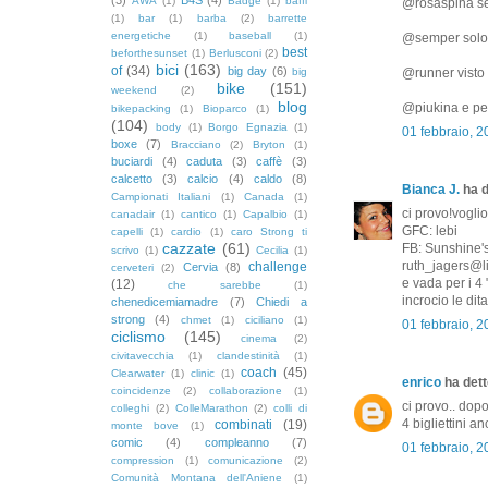
AWA
(1)
Badge
(1)
baffi
@rosaspina se i
(1)
bar
(1)
barba
(2)
barrette
energetiche
(1)
baseball
(1)
@semper solo s
best
beforthesunset
(1)
Berlusconi
(2)
bici
(163)
of
(34)
big day
(6)
big
@runner visto 
bike
(151)
weekend
(2)
blog
@piukina e per
bikepacking
(1)
Bioparco
(1)
(104)
body
(1)
Borgo Egnazia
(1)
01 febbraio, 
boxe
(7)
Bracciano
(2)
Bryton
(1)
buciardi
(4)
caduta
(3)
caffè
(3)
calcetto
(3)
calcio
(4)
caldo
(8)
Bianca J.
ha d
Campionati Italiani
(1)
Canada
(1)
ci provo!voglio
canadair
(1)
cantico
(1)
Capalbio
(1)
GFC: lebi
capelli
(1)
cardio
(1)
caro Strong ti
cazzate
(61)
FB: Sunshine'
scrivo
(1)
Cecilia
(1)
ruth_jagers@li
challenge
Cervia
(8)
cerveteri
(2)
e vada per i 4 
(12)
che sarebbe
(1)
incrocio le dita
chenedicemiamadre
(7)
Chiedi a
strong
(4)
chmet
(1)
ciciliano
(1)
01 febbraio, 
ciclismo
(145)
cinema
(2)
civitavecchia
(1)
clandestinità
(1)
coach
(45)
Clearwater
(1)
clinic
(1)
enrico
ha detto
coincidenze
(2)
collaborazione
(1)
ci provo.. dop
colleghi
(2)
ColleMarathon
(2)
colli di
4 bigliettini a
combinati
(19)
monte bove
(1)
comic
(4)
compleanno
(7)
01 febbraio, 2
compression
(1)
comunicazione
(2)
Comunità Montana dell'Aniene
(1)