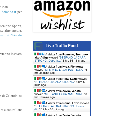
tunati.
b
Zalando.it
per
sezione Sports,
te altre ancora.
lezioni Nike da
Live Traffic Feed
avranno lasciato
A visitor from
Romeno, Trentino-
alto Adige
viewed "
STEFANO LA CARA
STRONG: Dopo la…
"
5 hrs 56 mins ago
A visitor from
Ivrea, Piemonte
viewed "
STEFANO LA CARA STRONG
"
6
hrs 35 mins ago
A visitor from
Ripa, Lazio
viewed
"
STEFANO LA CARA STRONG
"
8 hrs 5
mins ago
A visitor from
Zevio, Veneto
viewed "
STEFANO LA CARA STRONG
"
8
e di Zalando su
hrs 10 mins ago
A visitor from
Rome, Lazio
viewed
"
STEFANO LA CARA STRONG: Il team
di…
"
12 hrs 16 mins ago
re a controllare
A visitor from
Zevio, Veneto