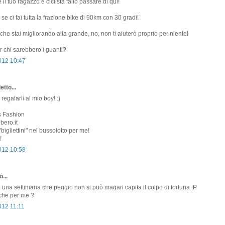
l tuo ragazzo è ciclista fallo passare di qui!
e ci fai tutta la frazione bike di 90km con 30 gradi!
che stai migliorando alla grande, no, non ti aiuterò proprio per niente!
 chi sarebbero i guanti?
2012 10:47
etto...
 regalarli al mio boy! :)
s Fashion
bero.it
"bigliettini" nel bussolotto per me!
!
2012 10:58
...
o una settimana che peggio non si può magari capita il colpo di fortuna :P
nche per me ?
012 11:11