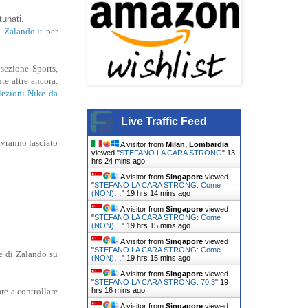
tunati.
b
Zalando.it
per
sezione Sports,
te altre ancora.
lezioni Nike da
Live Traffic Feed
avranno lasciato
A visitor from
Milan, Lombardia
viewed "
STEFANO LA CARA STRONG
"
13
hrs 24 mins ago
A visitor from
Singapore
viewed
"
STEFANO LA CARA STRONG: Come
(NON)…
"
19 hrs 14 mins ago
A visitor from
Singapore
viewed
"
STEFANO LA CARA STRONG: Come
(NON)…
"
19 hrs 15 mins ago
A visitor from
Singapore
viewed
"
STEFANO LA CARA STRONG: Come
e di Zalando su
(NON)…
"
19 hrs 15 mins ago
A visitor from
Singapore
viewed
"
STEFANO LA CARA STRONG: 70.3
"
19
hrs 16 mins ago
re a controllare
A visitor from
Singapore
viewed