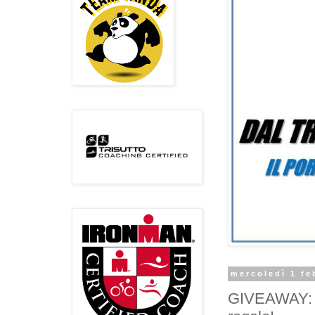
mercoledì 1 fe
GIVEAWAY: Gu