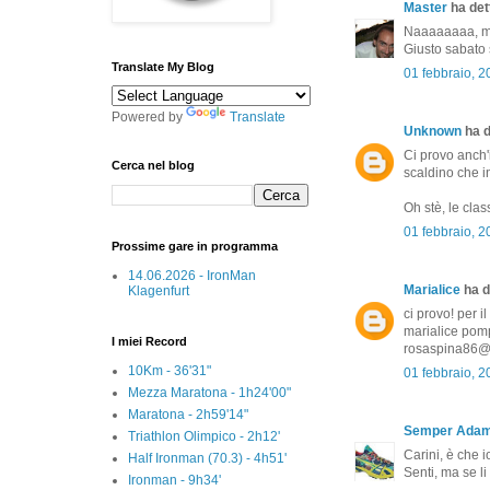
Master
ha dett
Naaaaaaaa, ma
Giusto sabato 
Translate My Blog
01 febbraio, 
Powered by
Translate
Unknown
ha d
Ci provo anch'i
Cerca nel blog
scaldino che in
Oh stè, le class
01 febbraio, 
Prossime gare in programma
14.06.2026 - IronMan
Marialice
ha de
Klagenfurt
ci provo! per i
marialice pompi
I miei Record
rosaspina86@
10Km - 36'31"
01 febbraio, 
Mezza Maratona - 1h24'00"
Maratona - 2h59'14"
Semper Ada
Triathlon Olimpico - 2h12'
Carini, è che i
Half Ironman (70.3) - 4h51'
Senti, ma se li
Ironman - 9h34'