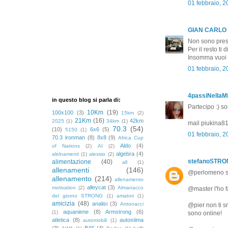
01 febbraio, 
GIAN CARLO
Non sono pres
Per il resto ti
Insomma vuoi c
01 febbraio, 
4passiNellaMi
in questo blog si parla di:
Partecipo :) s
10Km
(19)
100x100
(3)
15km
(2)
21Km
(16)
42km
2025
(1)
34km
(1)
mail piukina
70.3
(54)
(10)
6x6
(5)
5150
(1)
01 febbraio, 
70.3 ironman
(8)
8x8
(9)
Africa Cup
Aldo
(4)
of Nations
(2)
AI
(2)
algebra
(4)
alelnamenti
(1)
alessio
(2)
stefanoSTR
alimentazione
(40)
all
(1)
allenamenti
(146)
@perlomeno se 
allenamento
(214)
allenamento
alleycat
(3)
motivation
(2)
Almanacco
@master l'ho f
del giorno STRONG
(1)
amatori
(1)
amicizia
(48)
analisi
(3)
Antonacci
@pier non ti s
aquaniene
(8)
Armstrong
(6)
(1)
sono online!
atletica
(8)
autostima
automobili
(1)
(3)
B4S
(4)