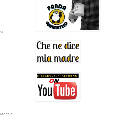
o/i
omeriggio