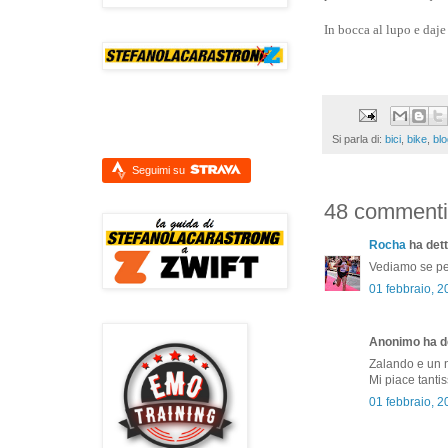
In bocca al lupo e daj
Si parla di:
bici
,
bike
,
blo
Seguimi su
48 commenti
Rocha
ha dett
Vediamo se per
01 febbraio, 
Anonimo ha de
Zalando e un ne
Mi piace tanti
01 febbraio, 