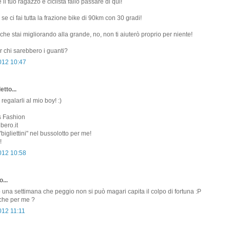
l tuo ragazzo è ciclista fallo passare di qui!
e ci fai tutta la frazione bike di 90km con 30 gradi!
che stai migliorando alla grande, no, non ti aiuterò proprio per niente!
 chi sarebbero i guanti?
2012 10:47
etto...
 regalarli al mio boy! :)
s Fashion
bero.it
"bigliettini" nel bussolotto per me!
!
2012 10:58
...
o una settimana che peggio non si può magari capita il colpo di fortuna :P
nche per me ?
012 11:11