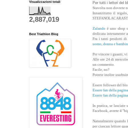
Visualizzazioni totali
Per tutti i lettori del 
Stavolta non dovrete n
Innanzitutto il regalo
2,887,019
STEFANOLACARAST
Zalando
è uno shop on
dedicata interamente a 
Best Triathlon Blog
Fra i tanti prodotti d
uomo, donna e bambin
Per vincere i guanti, v
Alle ore 24 di mercoled
un commento.
Facile, no?
Potrete inoltre usufruir
Essere follower del bl
Essere fan della pa
Essere fan della pagin
In pratica, se lasci
Facebook, avrete 4 "big
Naturalmente quando la
per ciascun lettore qua