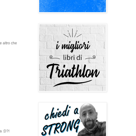
e altro che
ra :D?!