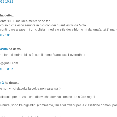
2012 10:32
ha detto...
ente su FB ma idealmente sono fan.
 dico solo che esco sempre in bici con dei guanti estivi da Moto.
ontinuare a sapermi un ciclista rimediato stile decathlon o mi dai una(anzi 2) man
2012 10:35
aVita
ha detto...
ono fans di entrambi su fb con il nome Francesca Loveredhair
81@gmail.com
2012 10:35
ONG
ha detto...
non vinci stavolta la colpa non sarà tua :)
atto solo per te, visto che dicevi che dovevo cominciare a fare regali
minuire, sono tre bigliettini (commento, fan e follower)! per le classifiche domani p