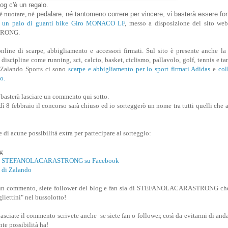
blog c'è un regalo.
é nuotare, né
pedalare, né tantomeno correre per vincere, vi basterà essere for
,
un paio di guanti bike Giro MONACO LF
, messo a disposizione del sito we
RONG.
line di scarpe, abbigliamento e accessori firmati. Sul sito è presente anche la 
discipline come running, sci, calcio, basket, ciclismo, pallavolo, golf, tennis e tan
i Zalando Sports ci sono
scarpe e abbigliamento per lo sport firmati Adidas
e
col
o.
i basterà lasciare un commento qui sotto.
ì 8 febbraio il concorso sarà chiuso ed io sorteggerò un nome tra tutti quelli che 
e di acune possibilità extra per partecipare al sorteggio:
og
gina STEFANOLACARASTRONG su Facebook
a di Zalando
ate un commento, siete follower del blog e fan sia di STEFANOLACARASTRONG ch
liettini" nel bussolotto!
sciate il commento scrivete anche se siete fan o follower, così da evitarmi di anda
nte possibilità ha!