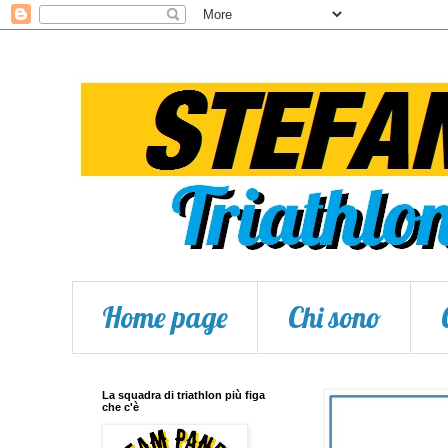
Home page
Chi sono
La squadra di triathlon più figa
che c'è