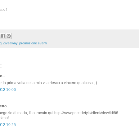
e mo!
g
,
giveaway
,
promozione eventi
:
o...
 la prima volta nella mia vita riesco a vincere qualcosa ;-)
2012 10:06
tto...
gozio di moda, l'ho trovato qui http://www.pricedefy.it/client/view/id/88
ssimo!
2012 10:25