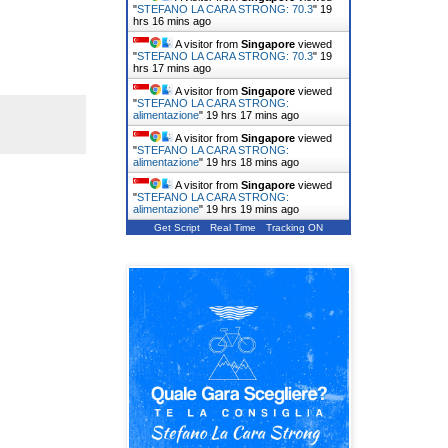
"
STEFANO LA CARA STRONG: 70.3
"
19
hrs 16 mins ago
A visitor from
Singapore
viewed
"
STEFANO LA CARA STRONG: 70.3
"
19
hrs 17 mins ago
A visitor from
Singapore
viewed
"
STEFANO LA CARA STRONG:
alimentazione
"
19 hrs 17 mins ago
A visitor from
Singapore
viewed
"
STEFANO LA CARA STRONG:
alimentazione
"
19 hrs 18 mins ago
A visitor from
Singapore
viewed
"
STEFANO LA CARA STRONG:
alimentazione
"
19 hrs 19 mins ago
Get Script
Real Time
Tracking ON