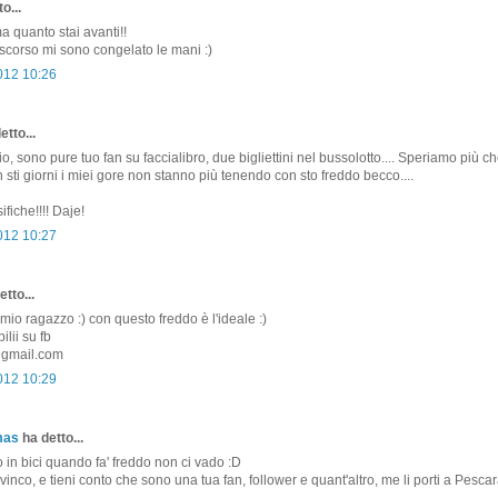
o...
 quanto stai avanti!!
scorso mi sono congelato le mani :)
2012 10:26
etto...
o, sono pure tuo fan su faccialibro, due bigliettini nel bussolotto.... Speriamo più ch
 sti giorni i miei gore non stanno più tenendo con sto freddo becco....
ifiche!!!! Daje!
2012 10:27
tto...
l mio ragazzo :) con questo freddo è l'ideale :)
lii su fb
gmail.com
2012 10:29
mas
ha detto...
o in bici quando fa' freddo non ci vado :D
 vinco, e tieni conto che sono una tua fan, follower e quant'altro, me li porti a Pesca