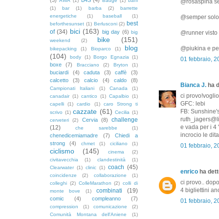
AWA
(1)
Badge
(1)
baffi
@rosaspina se i
(1)
bar
(1)
barba
(2)
barrette
energetiche
(1)
baseball
(1)
@semper solo s
best
beforthesunset
(1)
Berlusconi
(2)
bici
(163)
of
(34)
big day
(6)
big
@runner visto 
bike
(151)
weekend
(2)
blog
@piukina e per
bikepacking
(1)
Bioparco
(1)
(104)
body
(1)
Borgo Egnazia
(1)
01 febbraio, 
boxe
(7)
Bracciano
(2)
Bryton
(1)
buciardi
(4)
caduta
(3)
caffè
(3)
calcetto
(3)
calcio
(4)
caldo
(8)
Bianca J.
ha d
Campionati Italiani
(1)
Canada
(1)
ci provo!voglio
canadair
(1)
cantico
(1)
Capalbio
(1)
GFC: lebi
capelli
(1)
cardio
(1)
caro Strong ti
cazzate
(61)
FB: Sunshine'
scrivo
(1)
Cecilia
(1)
ruth_jagers@li
challenge
Cervia
(8)
cerveteri
(2)
e vada per i 4 
(12)
che sarebbe
(1)
incrocio le dita
chenedicemiamadre
(7)
Chiedi a
strong
(4)
chmet
(1)
ciciliano
(1)
01 febbraio, 
ciclismo
(145)
cinema
(2)
civitavecchia
(1)
clandestinità
(1)
coach
(45)
Clearwater
(1)
clinic
(1)
enrico
ha detto
coincidenze
(2)
collaborazione
(1)
ci provo.. dop
colleghi
(2)
ColleMarathon
(2)
colli di
4 bigliettini a
combinati
(19)
monte bove
(1)
comic
(4)
compleanno
(7)
01 febbraio, 2
compression
(1)
comunicazione
(2)
Comunità Montana dell'Aniene
(1)