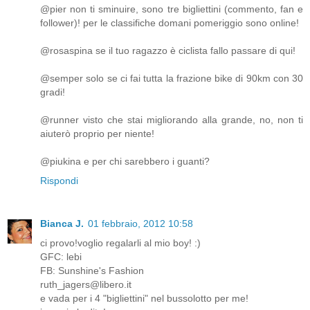
@pier non ti sminuire, sono tre bigliettini (commento, fan e
follower)! per le classifiche domani pomeriggio sono online!
@rosaspina se il tuo ragazzo è ciclista fallo passare di qui!
@semper solo se ci fai tutta la frazione bike di 90km con 30
gradi!
@runner visto che stai migliorando alla grande, no, non ti
aiuterò proprio per niente!
@piukina e per chi sarebbero i guanti?
Rispondi
Bianca J.
01 febbraio, 2012 10:58
ci provo!voglio regalarli al mio boy! :)
GFC: lebi
FB: Sunshine's Fashion
ruth_jagers@libero.it
e vada per i 4 "bigliettini" nel bussolotto per me!