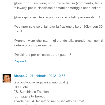
@pier non ti sminuire, sono tre bigliettini (commento, fan e
follower)! per le classifiche domani pomeriggio sono online!
@rosaspina se il tuo ragazzo è ciclista fallo passare di qui!
@semper solo se ci fai tutta la frazione bike di 90km con 30
gradi!
@runner visto che stai migliorando alla grande, no, non ti
aiuterò proprio per niente!
@piukina e per chi sarebbero i guanti?
Rispondi
Bianca J.
01 febbraio, 2012 10:58
ci provo!voglio regalarli al mio boy! :)
GFC: lebi
FB: Sunshine's Fashion
ruth_jagers@libero.it
e vada per i 4 "bigliettini" nel bussolotto per me!