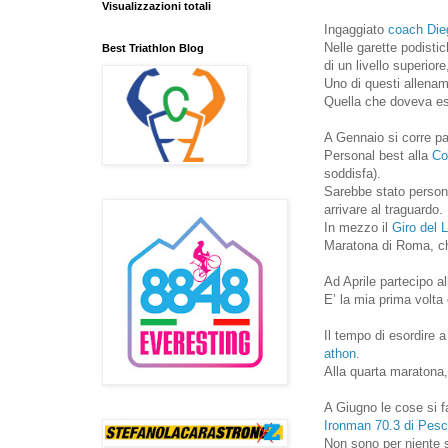
Visualizzazioni totali
Ingaggiato
coach Die
Nelle garette podist
Best Triathlon Blog
di un livello superio
Uno di questi allenam
Quella che doveva es
A Gennaio si corre pa
Personal best alla
Co
soddisfa).
Sarebbe stato person
arrivare al traguardo.
In mezzo il
Giro del 
Maratona di Roma, che
Ad Aprile partecipo 
E’ la mia prima volta 
Il tempo di esordire a
athon
.
Alla quarta maratona
A Giugno le cose si f
Ironman 70.3 di Pesc
Non sono per niente so