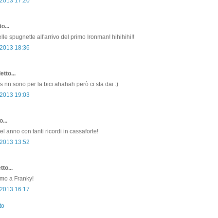
 2013 17:20
o...
le spugnette all'arrivo del primo Ironman! hihihihi!!
 2013 18:36
etto...
s nn sono per la bici ahahah però ci sta dai :)
 2013 19:03
...
el anno con tanti ricordi in cassaforte!
 2013 13:52
to...
emo a Franky!
 2013 16:17
to