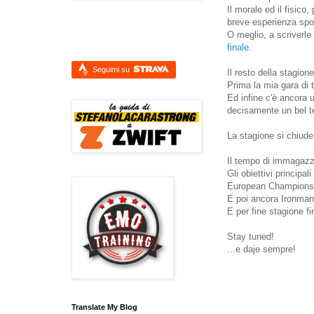
Il morale ed il fisico
breve esperienza spor
O meglio, a scriverle
finale.
Seguimi su
Il resto della stagion
Prima la mia gara di t
Ed infine c'è ancora
decisamente un bel 
La stagione si chiude
Il tempo di immagazzi
Gli obiettivi principal
European Championshi
E poi ancora Ironman 
E per fine stagione 
Stay tuned!
...e daje sempre!
Translate My Blog