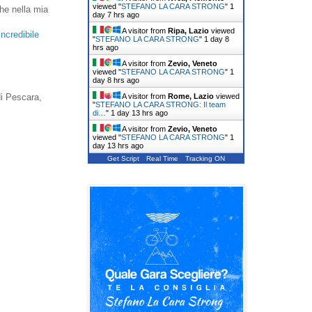
viewed "
STEFANO LA CARA STRONG
"
1
che nella mia
day 7 hrs ago
A visitor from
Ripa, Lazio
viewed
incredibile
"
STEFANO LA CARA STRONG
"
1 day 8
hrs ago
A visitor from
Zevio, Veneto
viewed "
STEFANO LA CARA STRONG
"
1
day 8 hrs ago
A visitor from
Rome, Lazio
viewed
i Pescara,
"
STEFANO LA CARA STRONG: Il team
di…
"
1 day 13 hrs ago
A visitor from
Zevio, Veneto
viewed "
STEFANO LA CARA STRONG
"
1
day 13 hrs ago
Get Script
Real Time
Tracking ON