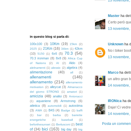
13 novembre,
Master
ha dett
Certo però quel
13 novembre,
in questo blog si parla di:
10Km
(19)
100x100
(3)
Unknown
ha d
15km
(2)
21Km
(16)
42km
2025
(1)
34km
(1)
No i biker boot
70.3
(54)
(10)
6x6
(5)
5150
(1)
13 novembre,
70.3 ironman
(8)
8x8
(9)
Africa Cup
Aldo
(4)
of Nations
(2)
AI
(2)
algebra
(4)
alelnamenti
(1)
alessio
(2)
alimentazione
(40)
Marco
ha detto
all
(1)
allenamenti
(146)
un altro gran b
allenamento
(214)
allenamento
14 novembre,
alleycat
(3)
motivation
(2)
Almanacco
del giorno STRONG
(1)
amatori
(1)
amicizia
(48)
analisi
(3)
Antonacci
IRONica
ha det
aquaniene
(8)
Armstrong
(6)
(1)
atletica
(8)
autostima
automobili
(1)
Daje! Ci vedr
(3)
B4S
(4)
AWA
(1)
Badge
(1)
baffi
14 novembre,
(1)
bar
(1)
barba
(2)
barrette
energetiche
(1)
baseball
(1)
Posta un commen
best
beforthesunset
(1)
Berlusconi
(2)
bici
(163)
of
(34)
big day
(6)
big