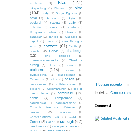
bike
(151)
weekend
(2)
blog
bikepacking
(1)
Bioparco
(1)
(104)
body
(1)
Borgo Egnazia
(1)
boxe
(7)
Bracciano
(2)
Bryton
(1)
buciardi
(4)
caduta
(3)
caffè
(3)
calcetto
(3)
calcio
(4)
caldo
(8)
Campionati Italiani
(1)
Canada
(1)
canadair
(1)
cantico
(1)
Capalbio
(1)
capelli
(1)
cardio
(1)
caro Strong ti
cazzate
(61)
scrivo
(1)
Cecilia
(1)
challenge
Cervia
(8)
cerveteri
(2)
(12)
che sarebbe
(1)
chenedicemiamadre
(7)
Chiedi a
strong
(4)
chmet
(1)
ciciliano
(1)
ciclismo
(145)
cinema
(2)
civitavecchia
(1)
clandestinità
(1)
coach
(45)
Clearwater
(1)
clinic
(1)
coincidenze
(2)
collaborazione
(1)
Post più recente
colleghi
(2)
ColleMarathon
(2)
colli di
Iscriviti a:
Commenti sul
combinati
(19)
monte bove
(1)
comic
(4)
compleanno
(7)
compression
(1)
comunicazione
(2)
Commenti
Comunità Montana dell'Aniene
(1)
concerti
(2)
concorsi
(1)
Confederations Cup
(1)
CONI
(1)
consigli
(62)
Connor
(3)
Conor
(1)
corri per il verde
(8)
consistenza
(1)
corsa
(18)
cosa rimane
(6)