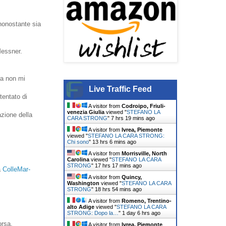
nonostante sia
essner.
a non mi
Live Traffic Feed
tentato di
A visitor from
Codroipo, Friuli-
venezia Giulia
viewed "
STEFANO LA
azione della
CARA STRONG
"
7 hrs 19 mins ago
A visitor from
Ivrea, Piemonte
viewed "
STEFANO LA CARA STRONG:
Chi sono
"
13 hrs 6 mins ago
A visitor from
Morrisville, North
Carolina
viewed "
STEFANO LA CARA
STRONG
"
17 hrs 17 mins ago
a
ColleMar-
A visitor from
Quincy,
Washington
viewed "
STEFANO LA CARA
STRONG
"
18 hrs 54 mins ago
A visitor from
Romeno, Trentino-
alto Adige
viewed "
STEFANO LA CARA
STRONG: Dopo la…
"
1 day 6 hrs ago
orsa.
A visitor from
Ivrea, Piemonte