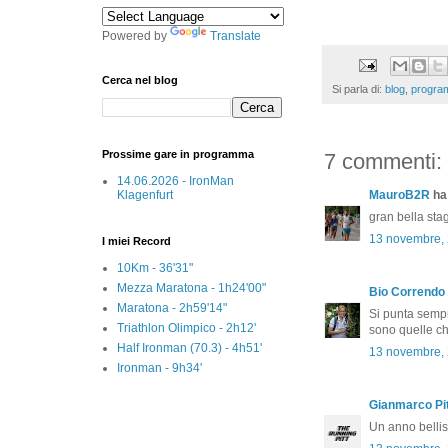
Powered by
Translate
Cerca nel blog
Si parla di:
blog
,
progra
Prossime gare in programma
7 commenti:
14.06.2026 - IronMan
Klagenfurt
MauroB2R
ha 
gran bella stag
13 novembre,
I miei Record
10Km - 36'31"
Mezza Maratona - 1h24'00"
Bio Correndo
Maratona - 2h59'14"
Si punta sempre
Triathlon Olimpico - 2h12'
sono quelle ch
Half Ironman (70.3) - 4h51'
13 novembre,
Ironman - 9h34'
Gianmarco Pit
Un anno belli