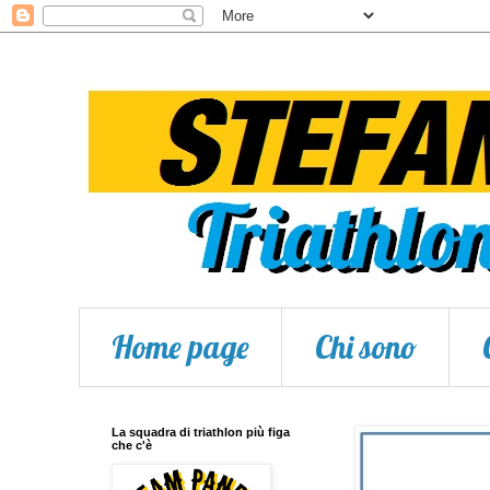
Home page
Chi sono
La squadra di triathlon più figa
che c'è