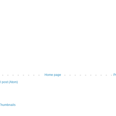
Home page
P
 post (Atom)