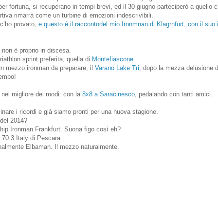
, per fortuna, si recuperano in tempi brevi, ed il 30 giugno parteciperò a quello 
tiva rimarrà come un turbine di emozioni indescrivibili.
 c’ho provato,
e questo è il raccontodel mio Ironmnan di Klagrnfurt, con il suo 
e non è proprio in discesa.
riathlon sprint preferita, quella di
Montefiascone
.
 un mezzo ironman da preparare, il
Varano Lake Tri
, dopo la mezza delusione d
tempo!
 nel migliore dei modi: con la
8x8 a Saracinesco
, pedalando con tanti amici.
nare i ricordi e già siamo pronti per una nuova stagione.
i del 2014?
p Ironman Frankfurt. Suona figo così eh?
70.3 Italy di Pescara.
finalmente Elbaman. Il mezzo naturalmente.