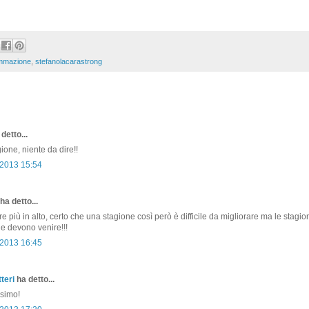
mmazione
,
stefanolacarastrong
detto...
ione, niente da dire!!
 2013 15:54
ha detto...
 più in alto, certo che una stagione così però è difficile da migliorare ma le stagion
e devono venire!!!
 2013 16:45
teri
ha detto...
ssimo!