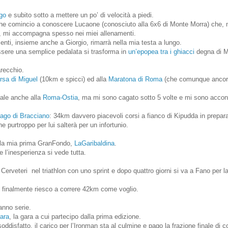
go
e subito sotto a mettere un po’ di velocità a piedi.
iche comincio a conoscere Lucaone (conosciuto alla 6x6 di Monte Morra) che, 
re, mi accompagna spesso nei miei allenamenti.
enti, insieme anche a Giorgio, rimarrà nella mia testa a lungo.
sere una semplice pedalata si trasforma in
un’epopea tra i ghiacci
degna di M
recchio.
rsa di Miguel
(10km e spicci) ed alla
Maratona di Roma
(che comunque ancor
ale anche alla
Roma-Ostia
, ma mi sono cagato sotto 5 volte e mi sono accon
Lago di Bracciano
: 34km davvero piacevoli corsi a fianco di Kipudda in prepar
 purtroppo per lui salterà per un infortunio.
alla mia prima GranFondo,
LaGaribaldina
.
e l’inesperienza si vede tutta.
 Cerveteri
nel triathlon con uno sprint e dopo quattro giorni si va a Fano per l
, finalmente riesco a correre 42km come voglio.
anno serie.
ara
, la gara a cui partecipo dalla prima edizione.
ddisfatto, il carico per l’Ironman sta al culmine e pago la frazione finale di c